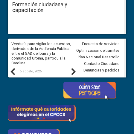
Formación ciudadana y
capacitación
Veeduría para vigilar los acuerdos,
CPCCS convoca a Veeduría
Encuesta de servicios
 a
derivados de la Audiencia Pública
Ciudadana para vigilar el conc
Optimización de trámites
ión
entre el GAD de Ibarra y la
en la Universidad de Cuenca
Plan Nacional Desarrollo
comunidad Urbina, parroquia la
Carolina
Contacto Ciudadano
Previous
Next
Denuncias y pedidos
5 agosto, 2026
5 agosto, 2026