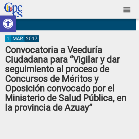
Skip
Skip
Skip
Skip
to
to
to
to
Abrir barra de herramientas
Consejo
primary
main
primary
footer
Construyendo
navigation
content
sidebar
de
Poder
Ciudadano
Participación
1
MAR
2017
Convocatoria a Veeduría
Ciudadana
Ciudadana para “Vigilar y dar
y
seguimiento al proceso de
Control
Concursos de Méritos y
Social
Oposición convocado por el
Ministerio de Salud Pública, en
la provincia de Azuay”