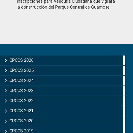
Inscripciones para Veeduría Ciudadana que vigilará
la construcción del Parque Central de Guamote
Primary
Sidebar
CPCCS 2026
CPCCS 2025
CPCCS 2024
CPCCS 2023
CPCCS 2022
CPCCS 2021
CPCCS 2020
CPCCS 2019 .