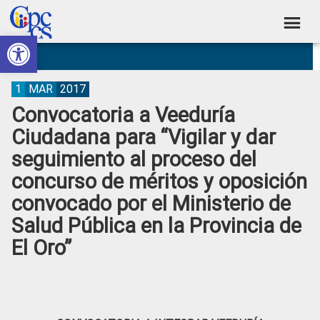
Skip
Skip
Skip
Skip
to
to
to
to
Abrir barra de herramientas
Consejo
primary
main
primary
footer
Construyendo
navigation
content
sidebar
de
Poder
Ciudadano
Participación
1
MAR
2017
Convocatoria a Veeduría
Ciudadana
Ciudadana para “Vigilar y dar
y
seguimiento al proceso del
Control
concurso de méritos y oposición
Social
convocado por el Ministerio de
Salud Pública en la Provincia de
El Oro”