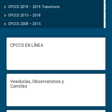
CPCCS 2018 – 2019 Transitorio
CPCCS 2015 – 2018
CPCCS 2008 – 2015
Footer
CPCCS EN LÍNEA
Veedurías, Observatorios y
Comités