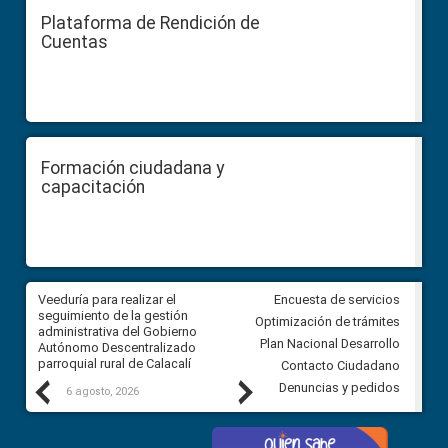
Plataforma de Rendición de
Cuentas
Formación ciudadana y
capacitación
Veeduría para realizar el
Veeduría para vigilar los acue
Encuesta de servicios
ra
seguimiento de la gestión
derivados de la Audiencia Púb
Optimización de trámites
ara
administrativa del Gobierno
entre el GAD de Ibarra y la
Plan Nacional Desarrollo
Autónomo Descentralizado
comunidad Urbina, parroquia l
parroquial rural de Calacalí
Carolina
Contacto Ciudadano
Previous
Next
Denuncias y pedidos
6 agosto, 2026
5 agosto, 2026