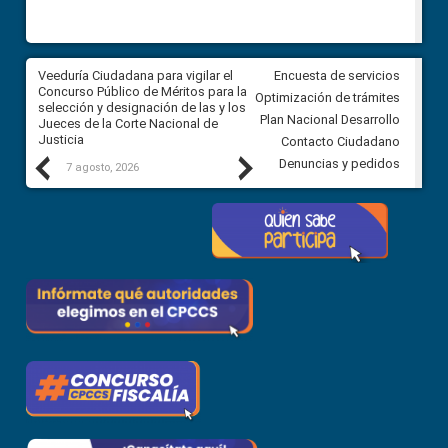
a
Veeduría Ciudadana para vigilar el
Veeduría para realizar el
Encuesta de servicios
ón
Concurso Público de Méritos para la
seguimiento de la gestión
Optimización de trámites
selección y designación de las y los
administrativa del Gobierno
Plan Nacional Desarrollo
Jueces de la Corte Nacional de
Autónomo Descentralizado
Justicia
parroquial rural de Calacalí
Contacto Ciudadano
Previous
Next
Denuncias y pedidos
7 agosto, 2026
6 agosto, 2026