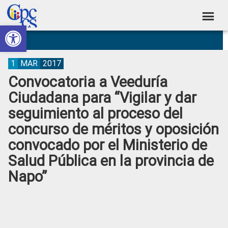
Skip
Skip
Skip
Skip
to
to
to
to
Abrir barra de herramientas
Consejo
primary
main
primary
footer
Construyendo
navigation
content
sidebar
de
Poder
Ciudadano
Participación
1
MAR
2017
Convocatoria a Veeduría
Ciudadana
Ciudadana para “Vigilar y dar
y
seguimiento al proceso del
Control
concurso de méritos y oposición
Social
convocado por el Ministerio de
Salud Pública en la provincia de
Napo”