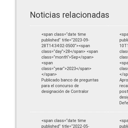
Noticias relacionadas
<span class="date time
<spa
published" title="2023-09-
publ
28T14:34:02-0500"><span
10T1
class="day">28</span> <span
clas
class="month">Sep</span>
cla
<span
<sp
class="year">2023</span>
clas
</span>
</s
Publicado banco de preguntas
Apro
para el concurso de
reca
designación de Contralor
post
desi
Defe
<span class="date time
<spa
published" title="2022-05-
publ