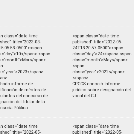
n class="date time
<span class="date time
ished" title="2023-03-
published" title="2022-05-
5:05:58-0500"><span
24T18:20:57-0500"><span
s="day">10</span> <span
class="day">24</span> <span
ss="month">Mar</span>
class="month">May</span>
an
<span
s="year">2023</span>
class="year">2022</span>
pan>
</span>
bado informe de
CPCCS conoció Informe
lificación de méritos de
jurídico sobre designación del
ulantes del concurso de
vocal del CJ
gnación del titular de la
nsoría Pública
n class="date time
<span class="date time
ished" title="2022-05-
published" title="2022-05-