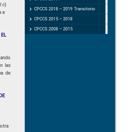
l c)
CPCCS 2018 – 2019 Transitorio
a a
CPCCS 2015 – 2018
CPCCS 2008 – 2015
 EL
tando
n las
ha de
DE
 otra