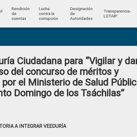
Rendición
Lucha
Designación
ol
Transparencia-
de
contra la
de
l
LOTAIP
cuentas
corrupción
Autoridades
ría Ciudadana para “Vigilar y da
so del concurso de méritos y
por el Ministerio de Salud Públi
anto Domingo de los Tsáchilas”
ORIA A INTEGRAR VEEDURÍA