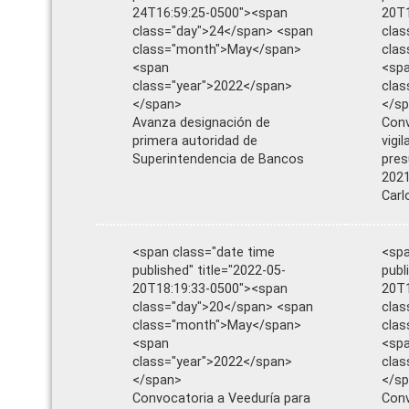
24T16:59:25-0500"><span
20T1
class="day">24</span> <span
clas
class="month">May</span>
cla
<span
<sp
class="year">2022</span>
clas
</span>
</s
Avanza designación de
Conv
primera autoridad de
vigi
Superintendencia de Bancos
pres
2021
Carl
<span class="date time
<spa
published" title="2022-05-
publ
20T18:19:33-0500"><span
20T1
class="day">20</span> <span
clas
class="month">May</span>
cla
<span
<sp
class="year">2022</span>
clas
</span>
</s
Convocatoria a Veeduría para
Conv