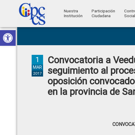
Nuestra
Participación
Contr
Institución
Ciudadana
Socia
Consejo
Abrir barra de herramientas
Skip
Skip
Skip
Skip
Construyendo
to
to
to
to
de
Poder
primary
main
primary
footer
Ciudadano
Participación
navigation
content
sidebar
Convocatoria a Veedu
Ciudadana
1
y
MAR
seguimiento al proce
2017
Control
oposición convocado 
Social
en la provincia de S
CONVOCAT