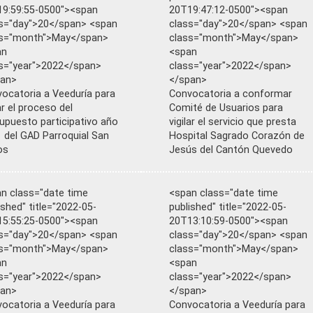
9:59:55-0500"><span
20T19:47:12-0500"><span
s="day">20</span> <span
class="day">20</span> <span
ss="month">May</span>
class="month">May</span>
an
<span
s="year">2022</span>
class="year">2022</span>
pan>
</span>
ocatoria a Veeduría para
Convocatoria a conformar
lar el proceso del
Comité de Usuarios para
upuesto participativo año
vigilar el servicio que presta
 del GAD Parroquial San
Hospital Sagrado Corazón de
os
Jesús del Cantón Quevedo
n class="date time
<span class="date time
ished" title="2022-05-
published" title="2022-05-
5:55:25-0500"><span
20T13:10:59-0500"><span
s="day">20</span> <span
class="day">20</span> <span
ss="month">May</span>
class="month">May</span>
an
<span
s="year">2022</span>
class="year">2022</span>
pan>
</span>
ocatoria a Veeduría para
Convocatoria a Veeduría para