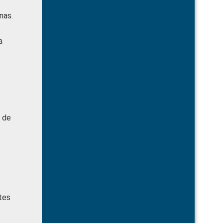
nas.
a
o de
tes