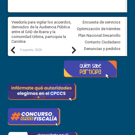
Veeduría para vigilar los acuerdos,
CPCCS convoca a Veeduría
Encuesta de servicios
 a
derivados de la Audiencia Pública
Ciudadana para vigilar el conc
Optimización de trámites
ión
entre el GAD de Ibarra y la
en la Universidad de Cuenca
Plan Nacional Desarrollo
comunidad Urbina, parroquia la
Carolina
Contacto Ciudadano
Previous
Next
Denuncias y pedidos
5 agosto, 2026
5 agosto, 2026