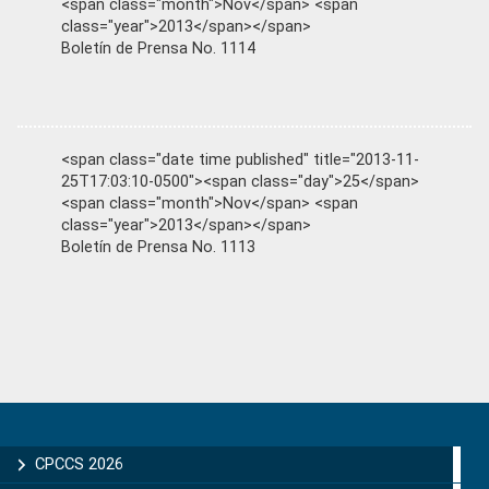
<span class="month">Nov</span> <span
class="year">2013</span></span>
Boletín de Prensa No. 1114
<span class="date time published" title="2013-11-
25T17:03:10-0500"><span class="day">25</span>
<span class="month">Nov</span> <span
class="year">2013</span></span>
Boletín de Prensa No. 1113
Primary
Sidebar
CPCCS 2026