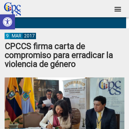
Skip
Skip
Skip
Skip
to
to
to
to
Abrir barra de herramientas
Consejo
primary
main
primary
footer
Construyendo
navigation
content
sidebar
de
Poder
Ciudadano
Participación
9
MAR
2017
CPCCS firma carta de
Ciudadana
compromiso para erradicar la
y
violencia de género
Control
Social