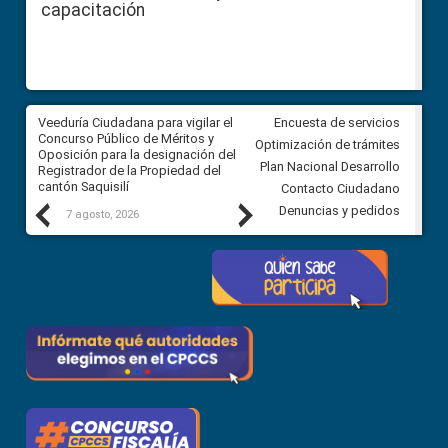
capacitación
Veeduría Ciudadana para vigilar el
Veeduría Ciudadana para vigila
Encuesta de servicios
Concurso Público de Méritos y
construcción del asfaltado de
Optimización de trámites
Oposición para la designación del
diferentes barrios del sector 
Plan Nacional Desarrollo
Registrador de la Propiedad del
Ballenita del cantón Santa Ele
cantón Saquisilí
Contacto Ciudadano
Previous
Next
Denuncias y pedidos
7 agosto, 2026
7 agosto, 2026