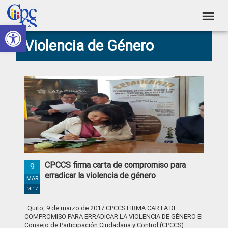
Skip
Skip
Skip
Skip
to
to
to
to
Abrir barra de herramientas
Consejo
primary
main
primary
footer
Construyendo
Violencia de Género
navigation
content
sidebar
de
Poder
Ciudadano
Participación
Ciudadana
y
Control
Social
CPCCS firma carta de compromiso para
9
erradicar la violencia de género
MAR
2017
Quito, 9 de marzo de 2017 CPCCS FIRMA CARTA DE
COMPROMISO PARA ERRADICAR LA VIOLENCIA DE GÉNERO El
Consejo de Participación Ciudadana y Control (CPCCS)