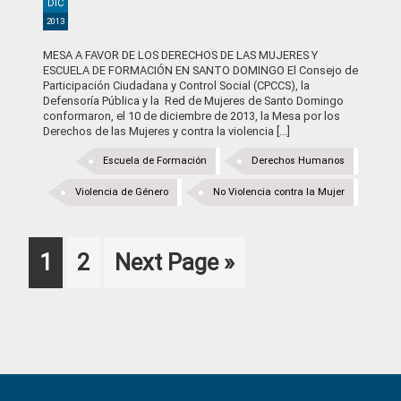
DIC
2013
MESA A FAVOR DE LOS DERECHOS DE LAS MUJERES Y
ESCUELA DE FORMACIÓN EN SANTO DOMINGO El Consejo de
Participación Ciudadana y Control Social (CPCCS), la
Defensoría Pública y la Red de Mujeres de Santo Domingo
conformaron, el 10 de diciembre de 2013, la Mesa por los
Derechos de las Mujeres y contra la violencia [...]
Escuela de Formación
Derechos Humanos
Violencia de Género
No Violencia contra la Mujer
Page
Page
Go
1
2
Next Page »
to
Primary