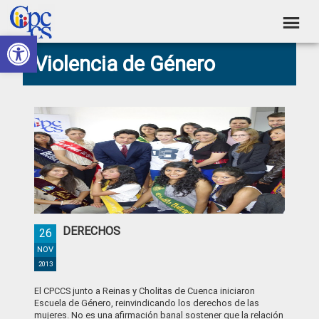
Skip
Skip
Skip
Skip
to
to
to
to
Abrir barra de herramientas
Consejo
primary
main
primary
footer
Construyendo
Violencia de Género
navigation
content
sidebar
de
Poder
Ciudadano
Participación
Ciudadana
y
Control
Social
DERECHOS
26
NOV
2013
El CPCCS junto a Reinas y Cholitas de Cuenca iniciaron
Escuela de Género, reinvindicando los derechos de las
mujeres. No es una afirmación banal sostener que la relación