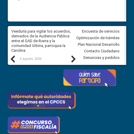
Veeduría para vigilar los acuerdos,
CPCCS convoca a Veeduría
Encuesta de servicios
 a
derivados de la Audiencia Pública
Ciudadana para vigilar el conc
Optimización de trámites
ión
entre el GAD de Ibarra y la
en la Universidad de Cuenca
Plan Nacional Desarrollo
comunidad Urbina, parroquia la
Carolina
Contacto Ciudadano
Previous
Next
Denuncias y pedidos
5 agosto, 2026
5 agosto, 2026