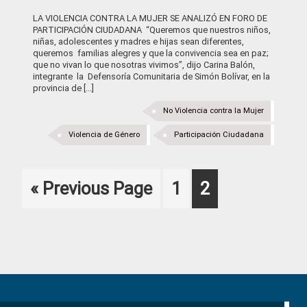
LA VIOLENCIA CONTRA LA MUJER SE ANALIZÓ EN FORO DE
PARTICIPACIÓN CIUDADANA “Queremos que nuestros niños,
niñas, adolescentes y madres e hijas sean diferentes,
queremos familias alegres y que la convivencia sea en paz;
que no vivan lo que nosotras vivimos”, dijo Carina Balón,
integrante la Defensoría Comunitaria de Simón Bolívar, en la
provincia de [...]
No Violencia contra la Mujer
Violencia de Género
Participación Ciudadana
Go
Page
Page
«
Previous Page
1
2
to
Primary