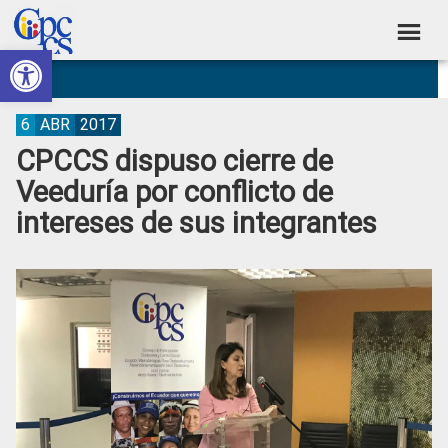
Skip
Skip
Skip
Skip
to
to
to
to
Abrir barra de herramientas
Consejo
primary
main
primary
footer
Construyendo
navigation
content
sidebar
de
Poder
Ciudadano
Participación
6
ABR
2017
CPCCS dispuso cierre de
Ciudadana
Veeduría por conflicto de
y
intereses de sus integrantes
Control
Social