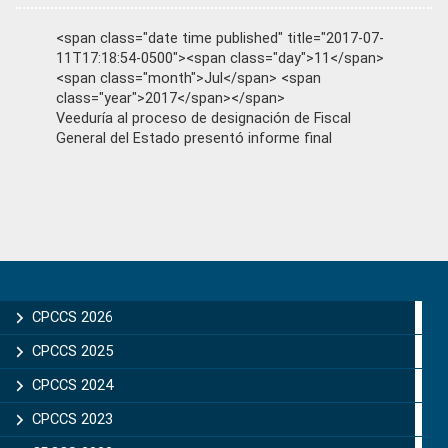
<span class="date time published" title="2017-07-
11T17:18:54-0500"><span class="day">11</span>
<span class="month">Jul</span> <span
class="year">2017</span></span>
Veeduría al proceso de designación de Fiscal
General del Estado presentó informe final
Primary
Sidebar
CPCCS 2026
CPCCS 2025
CPCCS 2024
CPCCS 2023