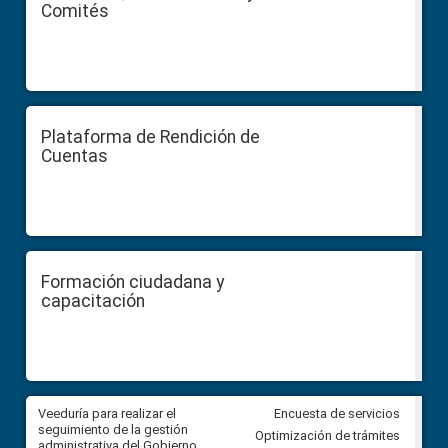
Comités
Plataforma de Rendición de
Cuentas
Formación ciudadana y
capacitación
Veeduría para realizar el
Veeduría para vigilar los acue
Encuesta de servicios
ra
seguimiento de la gestión
derivados de la Audiencia Púb
Optimización de trámites
ara
administrativa del Gobierno
entre el GAD de Ibarra y la