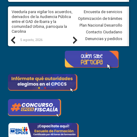
Veeduría para vigilar los acuerdos,
CPCCS convoca a Veeduría
Encuesta de servicios
 a
derivados de la Audiencia Pública
Ciudadana para vigilar el conc
Optimización de trámites
ión
entre el GAD de Ibarra y la
en la Universidad de Cuenca
Plan Nacional Desarrollo
comunidad Urbina, parroquia la
Carolina
Contacto Ciudadano
Previous
Next
Denuncias y pedidos
5 agosto, 2026
5 agosto, 2026