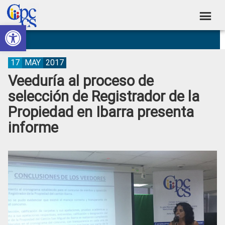
Skip
Skip
Skip
Skip
to
to
to
to
Abrir barra de herramientas
Consejo
primary
main
primary
footer
Construyendo
navigation
content
sidebar
de
Poder
Ciudadano
Participación
17
MAY
2017
Veeduría al proceso de
Ciudadana
selección de Registrador de la
y
Propiedad en Ibarra presenta
Control
informe
Social