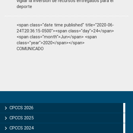
vigilar la inversión de recursos entregados para el
deporte
<span class="date time published" title="2020-06-
24T20:36:15-0500"><span class="day">24</span>
<span class="month">Jun</span> <span
class="year">2020</span></span>
COMUNICADO
Primary
Sidebar
CPCCS 2026
CPCCS 2025
CPCCS 2024