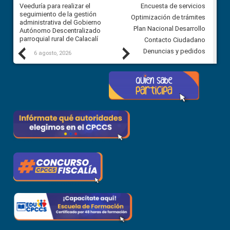
Veeduría para realizar el
Veeduría para vigilar los acue
Encuesta de servicios
ra
seguimiento de la gestión
derivados de la Audiencia Púb
Optimización de trámites
ara
administrativa del Gobierno
entre el GAD de Ibarra y la
Plan Nacional Desarrollo
Autónomo Descentralizado
comunidad Urbina, parroquia l
parroquial rural de Calacalí
Carolina
Contacto Ciudadano
Previous
Next
Denuncias y pedidos
6 agosto, 2026
5 agosto, 2026