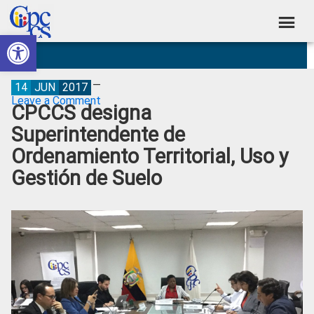
Skip
Skip
Skip
Skip
to
to
to
to
Abrir barra de herramientas
Consejo
primary
main
primary
footer
Construyendo
navigation
content
sidebar
de
Poder
Ciudadano
Participación
14
JUN
2017
Leave a Comment
CPCCS designa
Ciudadana
Superintendente de
y
Ordenamiento Territorial, Uso y
Control
Gestión de Suelo
Social