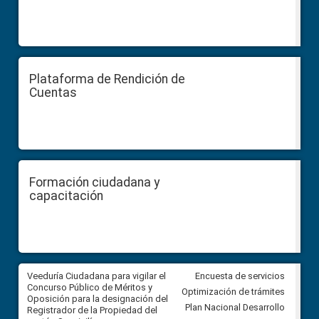
Plataforma de Rendición de
Cuentas
Formación ciudadana y
capacitación
Veeduría Ciudadana para vigilar el
Veeduría Ciudadana para vigila
Encuesta de servicios
Concurso Público de Méritos y
construcción del asfaltado de
Optimización de trámites
Oposición para la designación del
diferentes barrios del sector 
Plan Nacional Desarrollo
Registrador de la Propiedad del
Ballenita del cantón Santa Ele