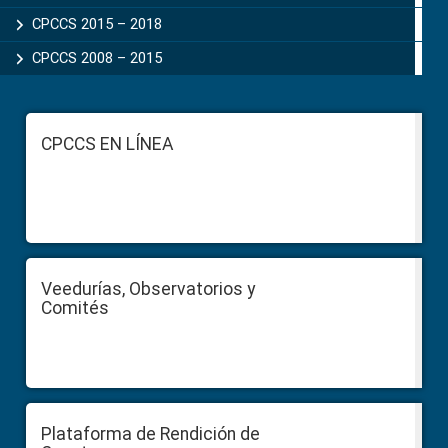
CPCCS 2015 – 2018
CPCCS 2008 – 2015
Footer
CPCCS EN LÍNEA
Veedurías, Observatorios y
Comités
Plataforma de Rendición de