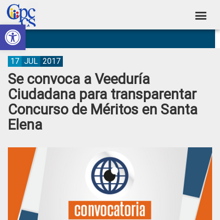
Skip
Skip
Skip
Skip
to
to
to
to
Abrir barra de herramientas
Consejo
primary
main
primary
footer
Construyendo
navigation
content
sidebar
de
Poder
Ciudadano
Participación
17
JUL
2017
Se convoca a Veeduría
Ciudadana
Ciudadana para transparentar
y
Concurso de Méritos en Santa
Control
Elena
Social