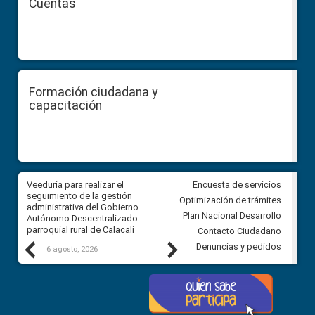
Cuentas
Formación ciudadana y
capacitación
Veeduría para realizar el
Veeduría para vigilar los acue
Encuesta de servicios
ra
seguimiento de la gestión
derivados de la Audiencia Púb
Optimización de trámites
ara
administrativa del Gobierno
entre el GAD de Ibarra y la
Plan Nacional Desarrollo
Autónomo Descentralizado
comunidad Urbina, parroquia l
parroquial rural de Calacalí
Carolina
Contacto Ciudadano
Previous
Next
Denuncias y pedidos
6 agosto, 2026
5 agosto, 2026