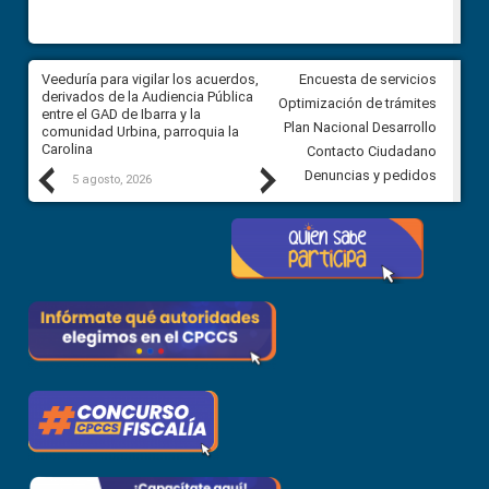
Veeduría para vigilar los acuerdos,
CPCCS convoca a Veeduría
Encuesta de servicios
 a
derivados de la Audiencia Pública
Ciudadana para vigilar el conc
Optimización de trámites
ión
entre el GAD de Ibarra y la
en la Universidad de Cuenca
Plan Nacional Desarrollo
comunidad Urbina, parroquia la
Carolina
Contacto Ciudadano
Previous
Next
Denuncias y pedidos
5 agosto, 2026
5 agosto, 2026