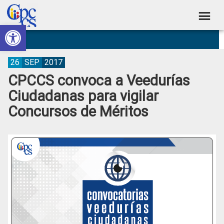
Skip
Skip
Skip
Skip
to
to
to
to
Abrir barra de herramientas
Consejo
primary
main
primary
footer
Construyendo
navigation
content
sidebar
de
Poder
Ciudadano
Participación
26
SEP
2017
CPCCS convoca a Veedurías
Ciudadana
Ciudadanas para vigilar
y
Concursos de Méritos
Control
Social