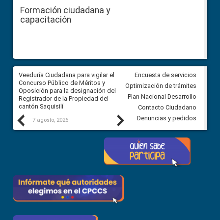
Formación ciudadana y
capacitación
Veeduría Ciudadana para vigilar el
Veeduría Ciudadana para vigila
Encuesta de servicios
Concurso Público de Méritos y
construcción del asfaltado de
Optimización de trámites
Oposición para la designación del
diferentes barrios del sector 
Plan Nacional Desarrollo
Registrador de la Propiedad del
Ballenita del cantón Santa Ele
cantón Saquisilí
Contacto Ciudadano
Previous
Next
Denuncias y pedidos
7 agosto, 2026
7 agosto, 2026