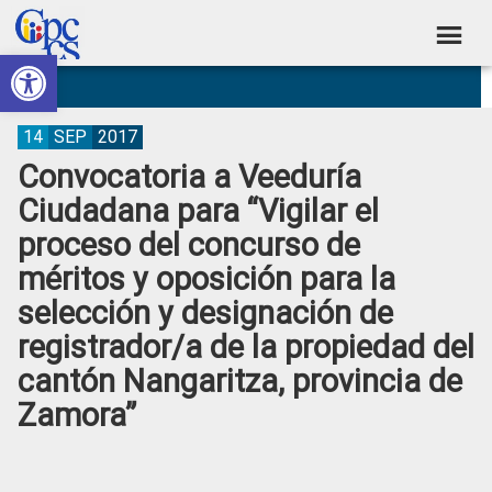
Skip
Skip
Skip
Skip
to
to
to
to
Abrir barra de herramientas
Consejo
primary
main
primary
footer
Construyendo
navigation
content
sidebar
de
Poder
Ciudadano
Participación
14
SEP
2017
Convocatoria a Veeduría
Ciudadana
Ciudadana para “Vigilar el
y
proceso del concurso de
Control
méritos y oposición para la
Social
selección y designación de
registrador/a de la propiedad del
cantón Nangaritza, provincia de
Zamora”