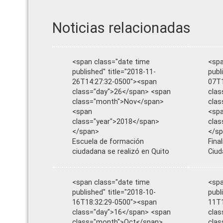
Noticias relacionadas
<span class="date time
<spa
published" title="2018-11-
publ
26T14:27:32-0500"><span
07T1
class="day">26</span> <span
clas
class="month">Nov</span>
cla
<span
<sp
class="year">2018</span>
clas
</span>
</s
Escuela de formación
Fina
ciudadana se realizó en Quito
Ciud
<span class="date time
<spa
published" title="2018-10-
publ
16T18:32:29-0500"><span
11T1
class="day">16</span> <span
clas
class="month">Oct</span>
clas