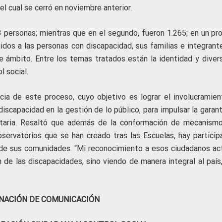
l cual se cerró en noviembre anterior.
93 personas; mientras que en el segundo, fueron 1.265; en un pr
idos a las personas con discapacidad, sus familias e integrant
e ámbito. Entre los temas tratados están la identidad y divers
 social.
ia de este proceso, cuyo objetivo es lograr el involucramient
 discapacidad en la gestión de lo público, para impulsar la garan
ritaria. Resaltó que además de la conformación de mecanism
servatorios que se han creado tras las Escuelas, hay particip
de sus comunidades. “Mi reconocimiento a esos ciudadanos act
de las discapacidades, sino viendo de manera integral al país,
NACIÓN DE COMUNICACIÓN