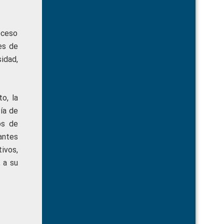
oceso
es de
idad,
o, la
tía de
os de
antes
ivos,
 a su