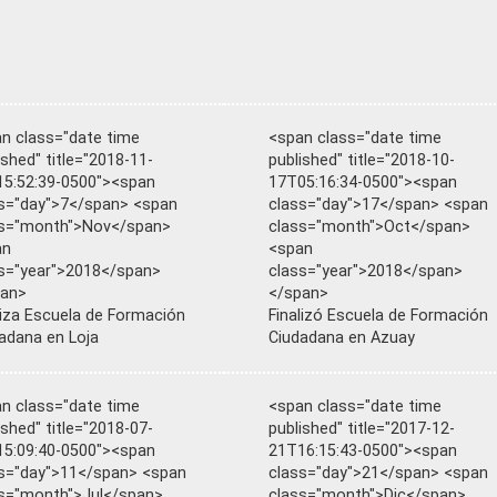
n class="date time
<span class="date time
ished" title="2018-11-
published" title="2018-10-
5:52:39-0500"><span
17T05:16:34-0500"><span
s="day">7</span> <span
class="day">17</span> <span
ss="month">Nov</span>
class="month">Oct</span>
an
<span
s="year">2018</span>
class="year">2018</span>
pan>
</span>
liza Escuela de Formación
Finalizó Escuela de Formación
adana en Loja
Ciudadana en Azuay
n class="date time
<span class="date time
ished" title="2018-07-
published" title="2017-12-
5:09:40-0500"><span
21T16:15:43-0500"><span
s="day">11</span> <span
class="day">21</span> <span
s="month">Jul</span>
class="month">Dic</span>