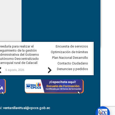
eeduría para realizar el
Encuesta de servicios
Veeduría para vigilar los acuerdos,
eguimiento de la gestión
derivados de la Audiencia Pública
Optimización de trámites
dministrativa del Gobierno
entre el GAD de Ibarra y la
Plan Nacional Desarrollo
utónomo Descentralizado
comunidad Urbina, parroquia la
arroquial rural de Calacalí
Carolina
Contacto Ciudadano
Previous
Next
Denuncias y pedidos
6 agosto, 2026
5 agosto, 2026
l
:
ventanillavirtual@cpccs.gob.ec