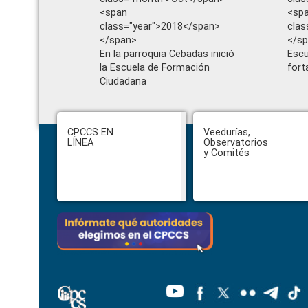
<span
<sp
class="year">2018</span>
clas
</span>
</s
En la parroquia Cebadas inició
Escu
la Escuela de Formación
fort
Ciudadana
Footer
CPCCS EN
Veedurías,
LÍNEA
Observatorios
y Comités