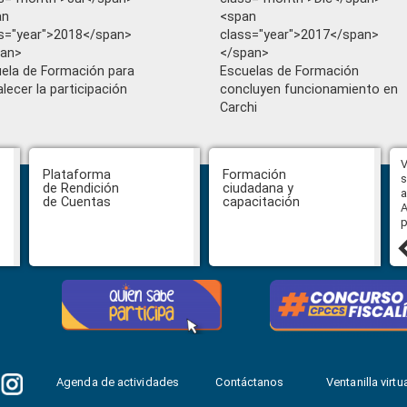
an
<span
s="year">2018</span>
class="year">2017</span>
pan>
</span>
ela de Formación para
Escuelas de Formación
alecer la participación
concluyen funcionamiento en
Carchi
Hasta el 31 de julio se podrán
V
Plataforma
Formación
presentar impugnaciones en
s
de Rendición
ciudadana y
contra de los postulantes al
a
de Cuentas
capacitación
concurso para designar Fiscal
A
General
p
27 julio, 2026
Agenda de actividades
Contáctanos
Ventanilla virtua