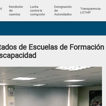
Rendición
Lucha
Designación
ol
Transparencia-
de
contra la
de
l
LOTAIP
cuentas
corrupción
Autoridades
ados de Escuelas de Formación
iscapacidad