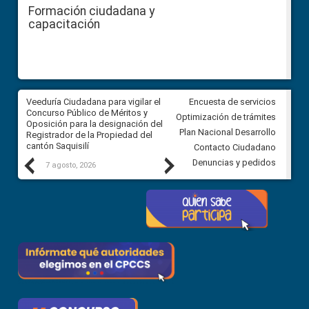
Formación ciudadana y
capacitación
Veeduría Ciudadana para vigilar el
Veeduría Ciudadana para vigila
Encuesta de servicios
Concurso Público de Méritos y
construcción del asfaltado de
Optimización de trámites
Oposición para la designación del
diferentes barrios del sector 
Plan Nacional Desarrollo
Registrador de la Propiedad del
Ballenita del cantón Santa Ele
cantón Saquisilí
Contacto Ciudadano
Previous
Next
Denuncias y pedidos
7 agosto, 2026
7 agosto, 2026