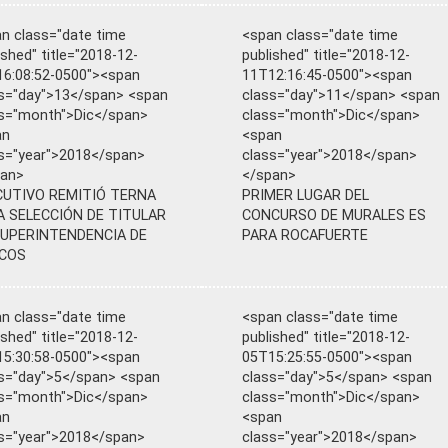
n class="date time
<span class="date time
ished" title="2018-12-
published" title="2018-12-
6:08:52-0500"><span
11T12:16:45-0500"><span
s="day">13</span> <span
class="day">11</span> <span
s="month">Dic</span>
class="month">Dic</span>
an
<span
s="year">2018</span>
class="year">2018</span>
pan>
</span>
CUTIVO REMITIÓ TERNA
PRIMER LUGAR DEL
A SELECCIÓN DE TITULAR
CONCURSO DE MURALES ES
SUPERINTENDENCIA DE
PARA ROCAFUERTE
COS
n class="date time
<span class="date time
ished" title="2018-12-
published" title="2018-12-
5:30:58-0500"><span
05T15:25:55-0500"><span
s="day">5</span> <span
class="day">5</span> <span
s="month">Dic</span>
class="month">Dic</span>
an
<span
s="year">2018</span>
class="year">2018</span>