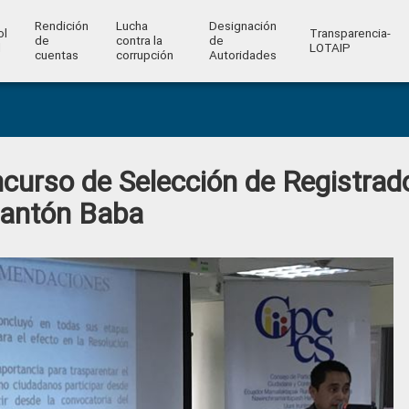
Rendición
Lucha
Designación
ol
Transparencia-
de
contra la
de
l
LOTAIP
cuentas
corrupción
Autoridades
ncurso de Selección de Registrad
Cantón Baba