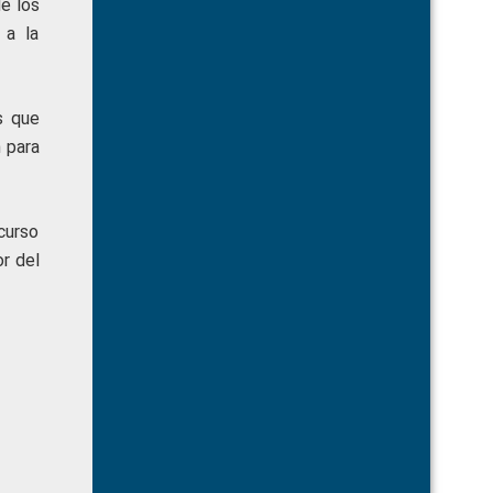
e los
 a la
s que
 para
curso
r del