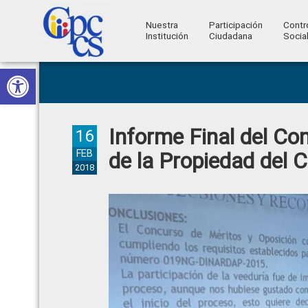
Nuestra
Participación
Contr
Institución
Ciudadana
Socia
Consejo
Abrir barra de herramientas
Skip
Skip
Skip
Skip
Construyendo
to
to
to
to
de
Poder
primary
main
primary
footer
Ciudadano
Participación
navigation
content
sidebar
Informe Final del Co
Ciudadana
16
y
FEB
de la Propiedad del 
2018
Control
Social