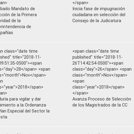
pan>
</span>
obado Mandato de
Inicia fase de impugnación
cción de la Primera
ciudadana en selección del
ridad de la
Consejo de la Judicatura
rintendencia de
pañías
n class="date time
<span class="date time
ished" title="2018-11-
published" title="2018-11-
9:51:35-0500"><span
26T14:42:54-0500"><span
s="day">28</span> <span
class="day">26</span> <span
ss="month">Nov</span>
class="month">Nov</span>
an
<span
s="year">2018</span>
class="year">2018</span>
pan>
</span>
uría para vigilar y dar
Avanza Proceso de Selección
imiento a la Ordenanza
de los Magistrados de la CC
Plan Especial del Sector la
esta