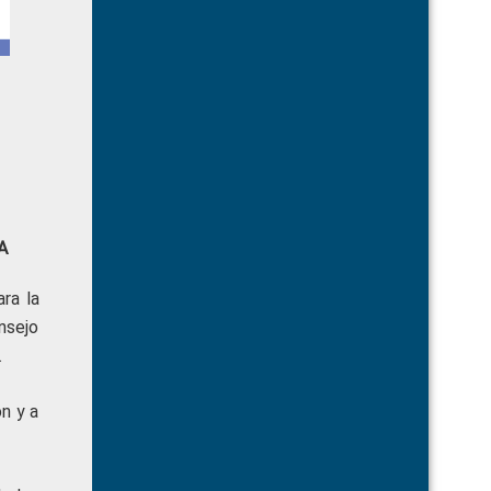
A
ra la
nsejo
.
n y a