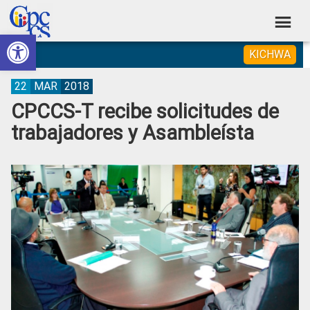
Skip
Skip
Skip
Skip
to
to
to
to
Abrir barra de herramientas
Consejo
primary
main
primary
footer
Construyendo
KICHWA
navigation
content
sidebar
de
Poder
Ciudadano
Participación
22
MAR
2018
CPCCS-T recibe solicitudes de
Ciudadana
trabajadores y Asambleísta
y
Control
Social