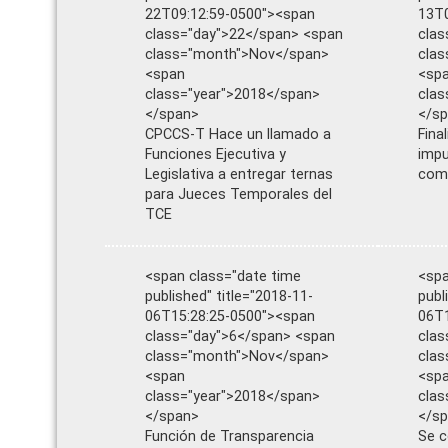
22T09:12:59-0500"><span
13T0
class="day">22</span> <span
clas
class="month">Nov</span>
cla
<span
<sp
class="year">2018</span>
clas
</span>
</s
CPCCS-T Hace un llamado a
Fina
Funciones Ejecutiva y
impu
Legislativa a entregar ternas
comp
para Jueces Temporales del
TCE
<span class="date time
<spa
published" title="2018-11-
publ
06T15:28:25-0500"><span
06T1
class="day">6</span> <span
clas
class="month">Nov</span>
cla
<span
<sp
class="year">2018</span>
clas
</span>
</s
Función de Transparencia
Se c