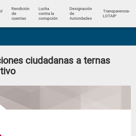
Rendición
Lucha
Designación
ol
Transparencia-
de
contra la
de
l
LOTAIP
cuentas
corrupción
Autoridades
iones ciudadanas a ternas
tivo