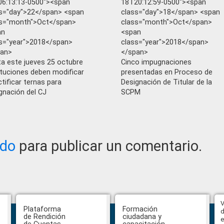
6:13:13-0500"><span
18T20:12:59-0500"><span
s="day">22</span> <span
class="day">18</span> <span
ss="month">Oct</span>
class="month">Oct</span>
an
<span
s="year">2018</span>
class="year">2018</span>
pan>
</span>
a este jueves 25 octubre
Cinco impugnaciones
ituciones deben modificar
presentadas en Proceso de
ctificar ternas para
Designación de Titular de la
gnación del CJ
SCPM
ado
para publicar un comentario.
Abiertas impugnaciones a los
V
Plataforma
Formación
delegados de la Función Judicial a
d
de Rendición
ciudadana y
la Comisión Ciudadana de
e