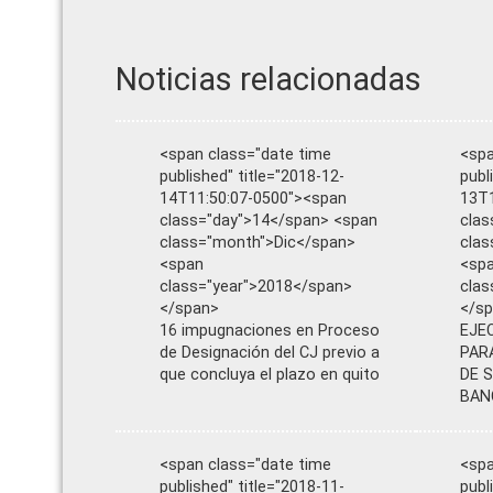
Noticias relacionadas
<span class="date time
<spa
published" title="2018-12-
publ
14T11:50:07-0500"><span
13T1
class="day">14</span> <span
clas
class="month">Dic</span>
clas
<span
<sp
class="year">2018</span>
clas
</span>
</s
16 impugnaciones en Proceso
EJE
de Designación del CJ previo a
PAR
que concluya el plazo en quito
DE 
BAN
<span class="date time
<spa
published" title="2018-11-
publ