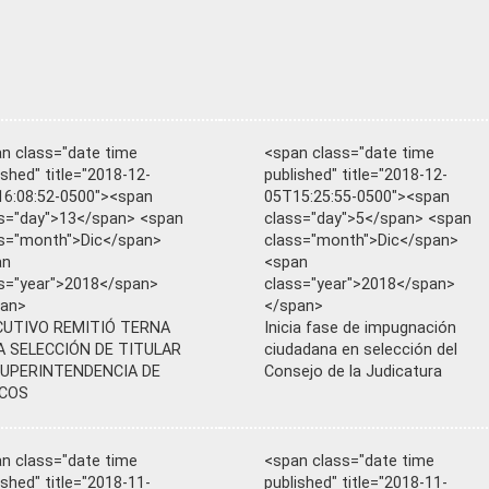
n class="date time
<span class="date time
ished" title="2018-12-
published" title="2018-12-
6:08:52-0500"><span
05T15:25:55-0500"><span
s="day">13</span> <span
class="day">5</span> <span
s="month">Dic</span>
class="month">Dic</span>
an
<span
s="year">2018</span>
class="year">2018</span>
pan>
</span>
CUTIVO REMITIÓ TERNA
Inicia fase de impugnación
A SELECCIÓN DE TITULAR
ciudadana en selección del
SUPERINTENDENCIA DE
Consejo de la Judicatura
COS
n class="date time
<span class="date time
ished" title="2018-11-
published" title="2018-11-