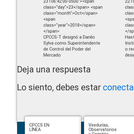
23T06:42:00-0500"><span
22T0
class="day">23</span> <span
clas
class="month">Oct</span>
cla
<span
<sp
class="year">2018</span>
clas
</span>
</s
CPCCS-T designó a Danilo
Hast
Sylva como Superintendente
Inst
de Control del Poder del
o re
Mercado
desi
Reader
Deja una respuesta
Interactions
Lo siento, debes estar
conect
Footer
CPCCS EN
Veedurías,
LÍNEA
Observatorios