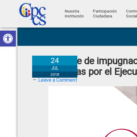
Nuestra
Participación
Contr
Institución
Ciudadana
Socia
Consejo
Abrir barra de herramientas
Skip
Skip
Skip
Skip
Construyendo
to
to
to
to
de
Poder
primary
main
primary
footer
Ciudadano
Participación
navigation
content
sidebar
Reporte de impugnac
Ciudadana
24
y
enviadas por el Ejecu
JUL
2018
Control
Leave a Comment
Social