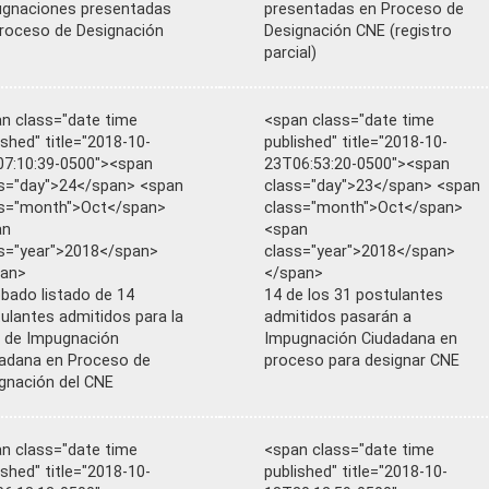
gnaciones presentadas
presentadas en Proceso de
roceso de Designación
Designación CNE (registro
parcial)
n class="date time
<span class="date time
ished" title="2018-10-
published" title="2018-10-
7:10:39-0500"><span
23T06:53:20-0500"><span
s="day">24</span> <span
class="day">23</span> <span
ss="month">Oct</span>
class="month">Oct</span>
an
<span
s="year">2018</span>
class="year">2018</span>
pan>
</span>
bado listado de 14
14 de los 31 postulantes
ulantes admitidos para la
admitidos pasarán a
 de Impugnación
Impugnación Ciudadana en
adana en Proceso de
proceso para designar CNE
gnación del CNE
n class="date time
<span class="date time
ished" title="2018-10-
published" title="2018-10-