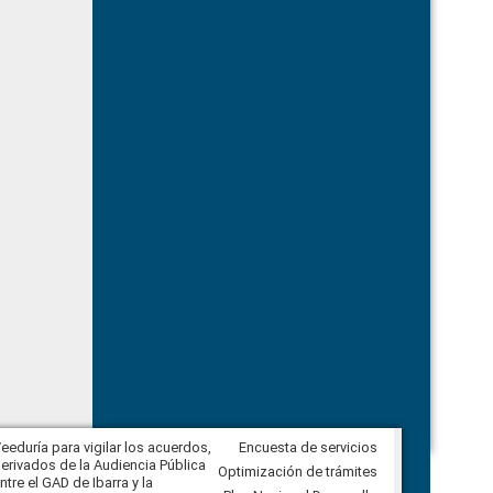
eeduría para vigilar los acuerdos,
Encuesta de servicios
CPCCS convoca a Veeduría
erivados de la Audiencia Pública
Ciudadana para vigilar el concurso
Optimización de trámites
ntre el GAD de Ibarra y la
en la Universidad de Cuenca