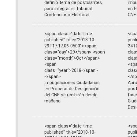
definió terna de postulantes
impu
para integrar el Tribunal
en P
Contencioso Electoral
CNE
<span class="date time
<spa
published" title="2018-10-
publ
29T17:17:06-0500"><span
24T0
class="day">29</span> <span
clas
class="month">Oct</span>
cla
<span
<sp
class="year">2018</span>
clas
</span>
</s
Impugnaciones Ciudadanas
Apro
en Proceso de Designación
post
del CNE se recibirán desde
fase
mañana
Ciud
Desi
<span class="date time
<spa
published" title="2018-10-
publ