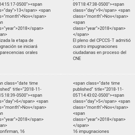
4:15:17-0500"><span
09T18:47:38-0500"><span
s="day">13</span> <span
class="day">9</span> <span
ss="month">Nov</span>
class="month">Nov</span>
an
<span
s="year">2018</span>
class="year">2018</span>
pan>
</span>
lizada la etapa de
El pleno del CPCCS-T admitió
gnación se iniciará
cuatro impugnaciones
arecencias orales
ciudadanas en proceso del
CNE
n class="date time
<span class="date time
ished" title="2018-11-
published" title="2018-11-
5:18:39-0500"><span
05T14:43:02-0500"><span
s="day">6</span> <span
class="day">5</span> <span
ss="month">Nov</span>
class="month">Nov</span>
an
<span
s="year">2018</span>
class="year">2018</span>
pan>
</span>
onfirman, 16
16 impugnaciones