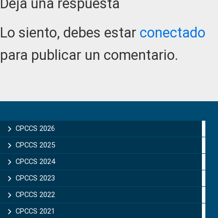
Reader
Deja una respuesta
Interactions
Lo siento, debes estar
conectado
para publicar un comentario.
Primary
Sidebar
CPCCS 2026
CPCCS 2025
CPCCS 2024
CPCCS 2023
CPCCS 2022
CPCCS 2021