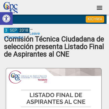
Skip
Skip
Skip
Skip
to
to
to
to
Abrir barra de herramientas
Consejo
primary
main
primary
footer
Construyendo
KICHWA
navigation
content
sidebar
de
Poder
Ciudadano
Participación
3
SEP
2018
Leave
Comisión Técnica Ciudadana de
a Comment
Ciudadana
selección presenta Listado Final
y
de Aspirantes al CNE
Control
Social