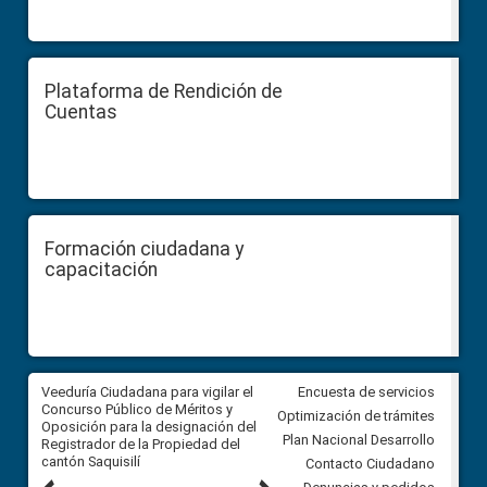
Plataforma de Rendición de
Cuentas
Formación ciudadana y
capacitación
Veeduría Ciudadana para vigilar el
Veeduría Ciudadana para vigila
Encuesta de servicios
Concurso Público de Méritos y
construcción del asfaltado de
Optimización de trámites
Oposición para la designación del
diferentes barrios del sector 
Plan Nacional Desarrollo
Registrador de la Propiedad del
Ballenita del cantón Santa Ele
cantón Saquisilí
Contacto Ciudadano