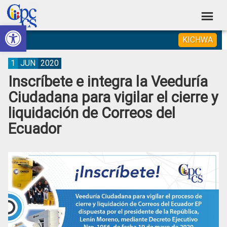
Skip
Skip
Skip
Skip
to
to
to
to
Abrir barra de herramientas
Consejo
primary
main
primary
footer
Construyendo
KICHWA
navigation
content
sidebar
de
Poder
Ciudadano
Participación
1
JUN
2020
Inscríbete e integra la Veeduría
Ciudadana
Ciudadana para vigilar el cierre y
y
liquidación de Correos del
Control
Ecuador
Social