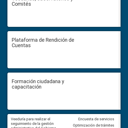
Comités
Plataforma de Rendición de
Cuentas
Formación ciudadana y
capacitación
Veeduría para realizar el
Veeduría para vigilar los acue
Encuesta de servicios
ra
seguimiento de la gestión
derivados de la Audiencia Púb
Optimización de trámites