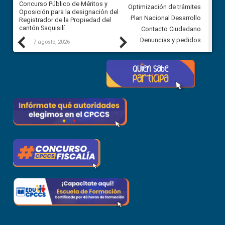
Concurso Público de Méritos y
construcción del asfaltado de
Optimización de trámites
Oposición para la designación del
diferentes barrios del sector 
Plan Nacional Desarrollo
Registrador de la Propiedad del
Ballenita del cantón Santa Ele
cantón Saquisilí
Contacto Ciudadano
Previous
Next
Denuncias y pedidos
7 agosto, 2026
7 agosto, 2026