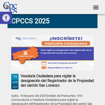
Skip
Skip
Skip
Skip
to
to
to
to
Abrir barra de herramientas
Consejo
primary
main
primary
footer
Construyendo
CPCCS 2025
navigation
content
sidebar
de
Poder
Ciudadano
Participación
Ciudadana
y
Control
Social
Veeduría Ciudadana para vigilar la
19
designación del Registrador de la Propiedad
JUN
del cantón San Lorenzo
2025
Quito, 19 de junio de 2025 Boletín de Prensa Nro. 910
Convocatoria a Veeduría Ciudadana para vigilar la
designación del Registrador de la Propiedad del cantón San