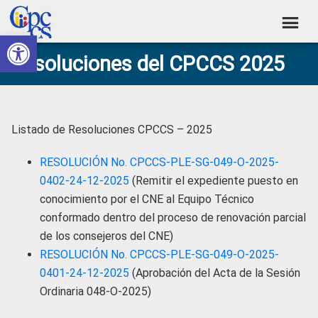
Skip
Skip
Skip
Skip
to
to
to
to
Abrir barra de herramientas
Consejo
primary
main
primary
footer
Construyendo
Resoluciones del CPCCS 2025
navigation
content
sidebar
de
Poder
Ciudadano
Participación
Ciudadana
Listado de Resoluciones CPCCS – 2025
y
Control
RESOLUCIÓN No. CPCCS-PLE-SG-049-O-2025-
Social
0402-24-12-2025
(Remitir el expediente puesto en
conocimiento por el CNE al Equipo Técnico
conformado dentro del proceso de renovación parcial
de los consejeros del CNE)
RESOLUCIÓN No. CPCCS-PLE-SG-049-O-2025-
0401-24-12-2025
(Aprobación del Acta de la Sesión
Ordinaria 048-O-2025)