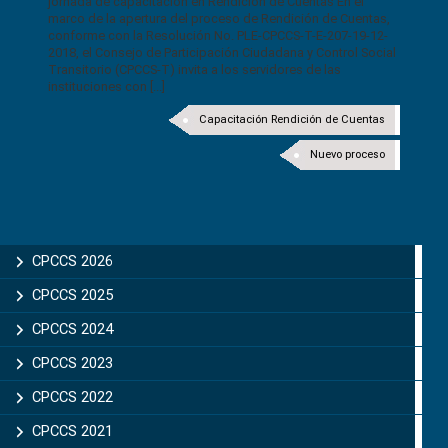
jornada de capacitación en Rendición de Cuentas En el
marco de la apertura del proceso de Rendición de Cuentas,
conforme con la Resolución No. PLE-CPCCS-T-E-207-19-12-
2018, el Consejo de Participación Ciudadana y Control Social
Transitorio (CPCCS-T) invita a los servidores de las
instituciones con [...]
Capacitación Rendición de Cuentas
Nuevo proceso
CPCCS 2026
CPCCS 2025
CPCCS 2024
CPCCS 2023
CPCCS 2022
CPCCS 2021