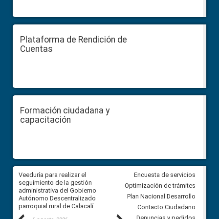
Plataforma de Rendición de
Cuentas
Formación ciudadana y
capacitación
Veeduría para realizar el
Veeduría para vigilar los acue
Encuesta de servicios
ra
seguimiento de la gestión
derivados de la Audiencia Púb
Optimización de trámites
ara
administrativa del Gobierno
entre el GAD de Ibarra y la
Plan Nacional Desarrollo
Autónomo Descentralizado
comunidad Urbina, parroquia l
parroquial rural de Calacalí
Carolina
Contacto Ciudadano
Denuncias y pedidos