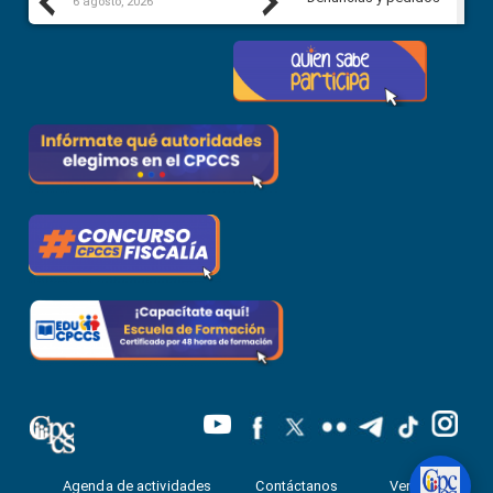
Previous
Next
6 agosto, 2026
5 agosto, 2026
Agenda de actividades
Contáctanos
Ventanilla