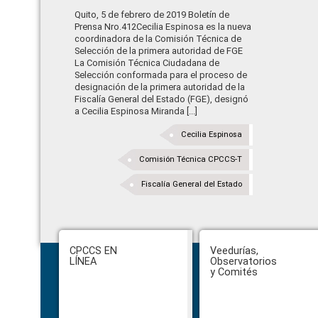
Quito, 5 de febrero de 2019 Boletín de
Prensa Nro.412Cecilia Espinosa es la nueva
coordinadora de la Comisión Técnica de
Selección de la primera autoridad de FGE
La Comisión Técnica Ciudadana de
Selección conformada para el proceso de
designación de la primera autoridad de la
Fiscalía General del Estado (FGE), designó
a Cecilia Espinosa Miranda [...]
Cecilia Espinosa
Comisión Técnica CPCCS-T
Fiscalía General del Estado
Footer
CPCCS EN
Veedurías,
LÍNEA
Observatorios
y Comités