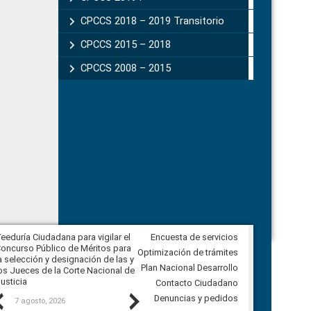
CPCCS 2018 – 2019 Transitorio
CPCCS 2015 – 2018
CPCCS 2008 – 2015
eeduría Ciudadana para vigilar el
Encuesta de servicios
Veeduría para realizar el
oncurso Público de Méritos para
seguimiento de la gestión
Optimización de trámites
a selección y designación de las y
administrativa del Gobierno
Plan Nacional Desarrollo
os Jueces de la Corte Nacional de
Autónomo Descentralizado
usticia
parroquial rural de Calacalí
Contacto Ciudadano
Previous
Next
Denuncias y pedidos
7 agosto, 2026
6 agosto, 2026