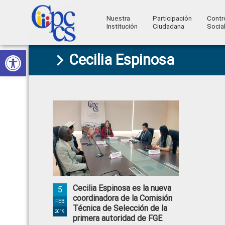
Nuestra
Participación
Contr
Institución
Ciudadana
Socia
Consejo
Abrir barra de herramientas
Skip
Skip
Skip
Skip
Construyendo
Cecilia Espinosa
to
to
to
to
de
Poder
primary
main
primary
footer
Ciudadano
Participación
navigation
content
sidebar
Ciudadana
y
Control
Social
Cecilia Espinosa es la nueva
5
coordinadora de la Comisión
FEB
Técnica de Selección de la
2019
primera autoridad de FGE