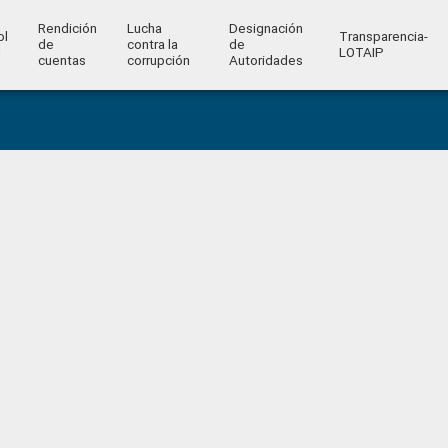
Rendición
Lucha
Designación
ol
Transparencia-
de
contra la
de
l
LOTAIP
cuentas
corrupción
Autoridades