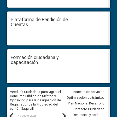
Plataforma de Rendición de
Cuentas
Formación ciudadana y
capacitación
Veeduría Ciudadana para vigilar el
Veeduría Ciudadana para vigila
Encuesta de servicios
Concurso Público de Méritos y
construcción del asfaltado de
Optimización de trámites
Oposición para la designación del
diferentes barrios del sector 
Plan Nacional Desarrollo
Registrador de la Propiedad del
Ballenita del cantón Santa Ele
cantón Saquisilí
Contacto Ciudadano
Previous
Next
Denuncias y pedidos
7 agosto, 2026
7 agosto, 2026