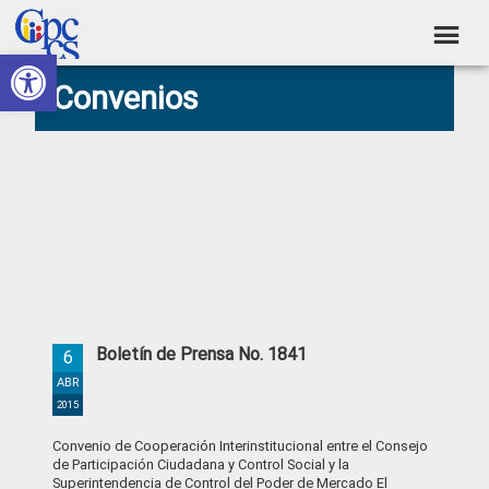
Skip
Skip
Skip
Skip
to
to
to
to
Abrir barra de herramientas
Consejo
primary
main
primary
footer
Construyendo
Convenios
navigation
content
sidebar
de
Poder
Ciudadano
Participación
Ciudadana
y
Control
Social
Boletín de Prensa No. 1841
6
ABR
2015
Convenio de Cooperación Interinstitucional entre el Consejo
de Participación Ciudadana y Control Social y la
Superintendencia de Control del Poder de Mercado El