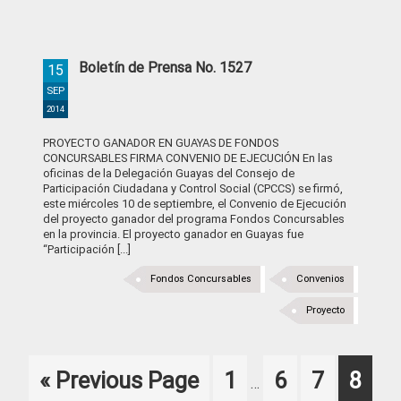
Boletín de Prensa No. 1527
15
SEP
2014
PROYECTO GANADOR EN GUAYAS DE FONDOS
CONCURSABLES FIRMA CONVENIO DE EJECUCIÓN En las
oficinas de la Delegación Guayas del Consejo de
Participación Ciudadana y Control Social (CPCCS) se firmó,
este miércoles 10 de septiembre, el Convenio de Ejecución
del proyecto ganador del programa Fondos Concursables
en la provincia. El proyecto ganador en Guayas fue
“Participación [...]
Fondos Concursables
Convenios
Proyecto
Interim
Go
Page
Page
Page
Page
«
Previous Page
1
6
7
8
…
pages