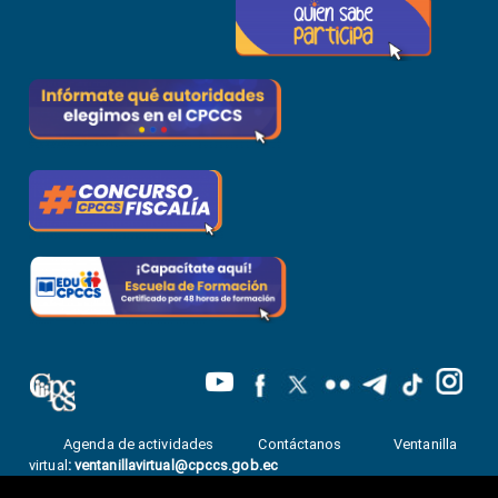
Agenda de actividades
Contáctanos
Ventanilla
virtual
:
ventanillavirtual@cpccs.gob.ec