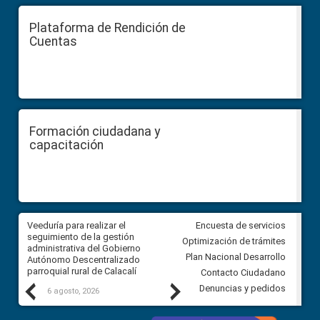
Plataforma de Rendición de
Cuentas
Formación ciudadana y
capacitación
Veeduría para realizar el
Veeduría para vigilar los acue
Encuesta de servicios
ra
seguimiento de la gestión
derivados de la Audiencia Púb
Optimización de trámites
ara
administrativa del Gobierno
entre el GAD de Ibarra y la
Plan Nacional Desarrollo
Autónomo Descentralizado
comunidad Urbina, parroquia l
parroquial rural de Calacalí
Carolina
Contacto Ciudadano
Previous
Next
Denuncias y pedidos
6 agosto, 2026
5 agosto, 2026