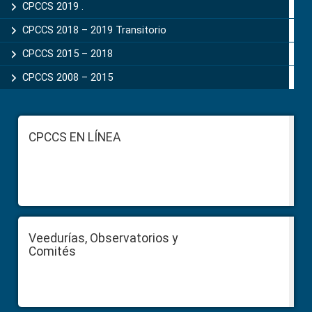
CPCCS 2019 .
CPCCS 2018 – 2019 Transitorio
CPCCS 2015 – 2018
CPCCS 2008 – 2015
Footer
CPCCS EN LÍNEA
Veedurías, Observatorios y
Comités