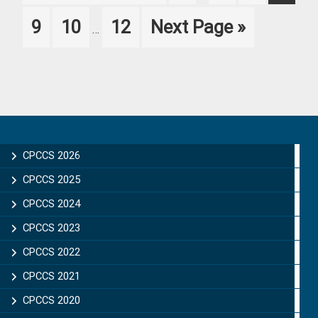
to
omitted
Interim
Page
Page
Page
Go
9
10
12
Next Page »
…
pages
to
omitted
Primary
Sidebar
CPCCS 2026
CPCCS 2025
CPCCS 2024
CPCCS 2023
CPCCS 2022
CPCCS 2021
CPCCS 2020