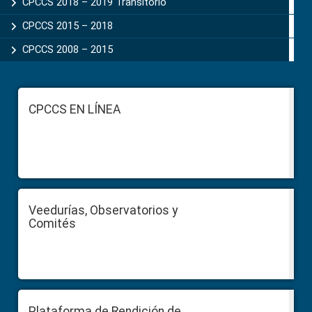
CPCCS 2018 – 2019 Transitorio
CPCCS 2015 – 2018
CPCCS 2008 – 2015
Footer
CPCCS EN LÍNEA
Veedurías, Observatorios y
Comités
Plataforma de Rendición de