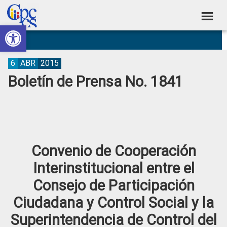
Skip
Skip
Skip
Skip
to
to
to
to
Abrir barra de herramientas
Consejo
primary
main
primary
footer
Construyendo
navigation
content
sidebar
de
Poder
Ciudadano
Participación
6
ABR
2015
Boletín de Prensa No. 1841
Ciudadana
y
Control
Social
Convenio de Cooperación
Interinstitucional entre el
Consejo de Participación
Ciudadana y Control Social y la
Superintendencia de Control del