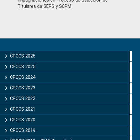
Impugnaciones en Proceso de Selección de
Titulares de SEPS y SCPM
Primary
Sidebar
CPCCS 2026
CPCCS 2025
CPCCS 2024
CPCCS 2023
CPCCS 2022
CPCCS 2021
CPCCS 2020
CPCCS 2019 .