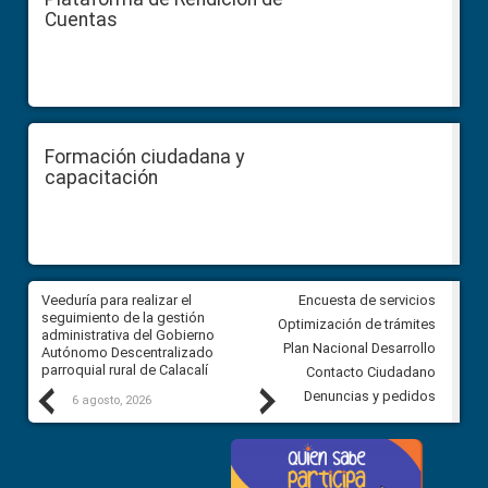
Cuentas
Formación ciudadana y
capacitación
Veeduría para realizar el
Veeduría para vigilar los acue
Encuesta de servicios
ra
seguimiento de la gestión
derivados de la Audiencia Púb
Optimización de trámites
ara
administrativa del Gobierno
entre el GAD de Ibarra y la
Plan Nacional Desarrollo
Autónomo Descentralizado
comunidad Urbina, parroquia l
parroquial rural de Calacalí
Carolina
Contacto Ciudadano
Previous
Next
Denuncias y pedidos
6 agosto, 2026
5 agosto, 2026