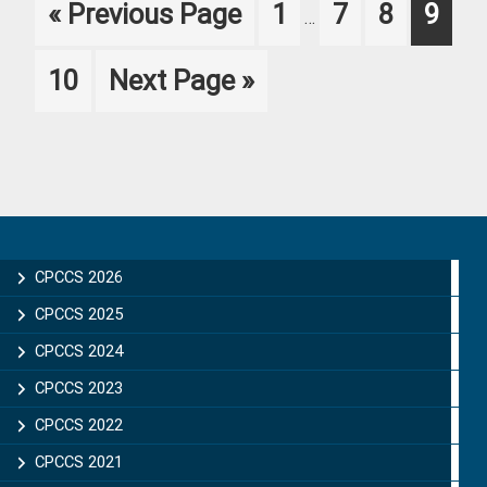
Go
Page
Page
Page
Page
«
Previous Page
1
7
8
9
…
pages
to
omitted
Page
Go
10
Next Page »
to
Primary
Sidebar
CPCCS 2026
CPCCS 2025
CPCCS 2024
CPCCS 2023
CPCCS 2022
CPCCS 2021