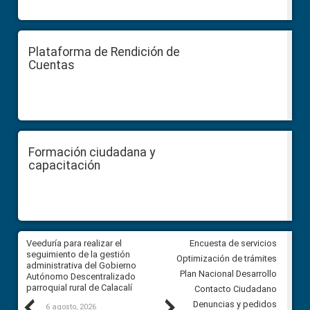
Plataforma de Rendición de
Cuentas
Formación ciudadana y
capacitación
Veeduría para realizar el
Veeduría para vigilar los acue
Encuesta de servicios
ra
seguimiento de la gestión
derivados de la Audiencia Púb
Optimización de trámites
ara
administrativa del Gobierno
entre el GAD de Ibarra y la
Plan Nacional Desarrollo
Autónomo Descentralizado
comunidad Urbina, parroquia l
parroquial rural de Calacalí
Carolina
Contacto Ciudadano
Previous
Next
Denuncias y pedidos
6 agosto, 2026
5 agosto, 2026