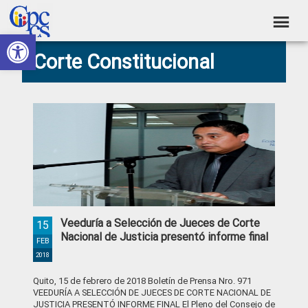
Skip
Skip
Skip
Skip
to
to
to
to
Abrir barra de herramientas
Consejo
primary
main
primary
footer
Construyendo
Corte Constitucional
navigation
content
sidebar
de
Poder
Ciudadano
Participación
Ciudadana
y
Control
Social
Veeduría a Selección de Jueces de Corte
15
Nacional de Justicia presentó informe final
FEB
2018
Quito, 15 de febrero de 2018 Boletín de Prensa Nro. 971
VEEDURÍA A SELECCIÓN DE JUECES DE CORTE NACIONAL DE
JUSTICIA PRESENTÓ INFORME FINAL El Pleno del Consejo de