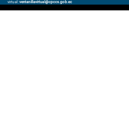
virtual
:
ventanillavirtual@cpccs.gob.ec