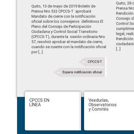
Quito, 28 
Quito, 13 de mayo de 2019 Boletín de
Prensa Nr
Prensa Nro.532 CPCCS-T aprobará
Rendición 
Mandato de cierre con la notificación
Consejo d
oficial sobre los consejeros definitivos El
Control So
Pleno del Consejo de Participación
cumplimie
Ciudadana y Control Social Transitorio
legal, rea
(CPCCS-T), durante la sesión ordinaria Nro.
Rendición 
57, resolvió aprobar el mandato de cierre,
ciudadanía
cuando se cuente con la notificación oficial
[...]
por [...]
CPCCS-T
Espera notificación oficial
Footer
CPCCS EN
Veedurías,
LÍNEA
Observatorios
y Comités