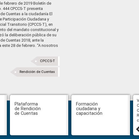
de febrero de 2019 Boletín de
o. 444 CPCCS-T presenta
de Cuentas a la ciudadanía El
e Participación Ciudadana y
cial Transitorio (CPCCS-T), en
nto del mandato constitucional y
lizó la deliberación pública de su
de Cuentas 2018, ante la
 este 28 de febrero. “A nosotros
CPCCS-T
Rendición de Cuentas
CPCCS aprueba convocatoria a
V
Plataforma
Formación
Veeduría para designación de la
C
de Rendición
ciudadana y
autoridad de la SOT
O
de Cuentas
capacitación
R
c
31 julio, 2026