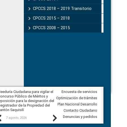
CPCCS 2018 – 2019 Transitorio
CPCCS 2015 – 2018
CPCCS 2008 – 2015
eeduría Ciudadana para vigilar el
Encuesta de servicios
Veeduría Ciudadana para vigilar la
oncurso Público de Méritos y
construcción del asfaltado de
Optimización de trámites
posición para la designación del
diferentes barrios del sector de
Plan Nacional Desarrollo
egistrador de la Propiedad del
Ballenita del cantón Santa Elena
antón Saquisilí
Contacto Ciudadano
Previous
Next
Denuncias y pedidos
7 agosto, 2026
7 agosto, 2026