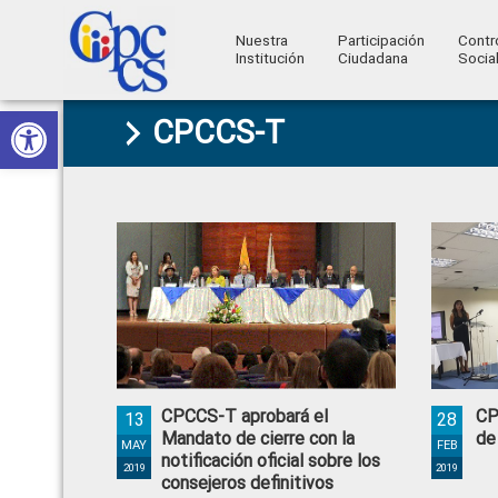
Nuestra
Participación
Contr
Institución
Ciudadana
Socia
Consejo
Abrir barra de herramientas
Skip
Skip
Skip
Skip
Construyendo
CPCCS-T
to
to
to
to
de
Poder
primary
main
primary
footer
Ciudadano
Participación
navigation
content
sidebar
Ciudadana
y
Control
Social
CPCCS-T aprobará el
CP
13
28
Mandato de cierre con la
de
MAY
FEB
notificación oficial sobre los
2019
2019
consejeros definitivos