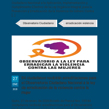
Ciudadano Nacional a la Aplicación, Implementación y
Cumplimiento Efectivo de la Ley Orgánica Integral, para la
Prevención y Erradicación de la Violencia de Género Contra
[...]
Observatorio Ciudadano
erradicación violencia
84 ciudadanos recibirán acreditaciones para
27
el Observatorio Ciudadano Nacional a la ley
ENE
de erradicación de la violencia contra la
2020
mujer
Quito, 27 de enero de 2020 Boletín de Prensa Nro. 159 84
ciudadanos recibirán acreditaciones para el Observatorio