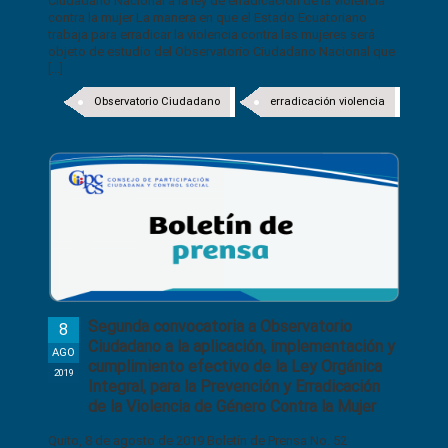
Ciudadano Nacional a la ley de erradicación de la violencia
contra la mujer La manera en que el Estado Ecuatoriano
trabaja para erradicar la violencia contra las mujeres será
objeto de estudio del Observatorio Ciudadano Nacional que
[...]
Observatorio Ciudadano
erradicación violencia
Segunda convocatoria a Observatorio
8
Ciudadano a la aplicación, implementación y
AGO
cumplimiento efectivo de la Ley Orgánica
2019
Integral, para la Prevención y Erradicación
de la Violencia de Género Contra la Mujer
Quito, 8 de agosto de 2019 Boletín de Prensa No. 52