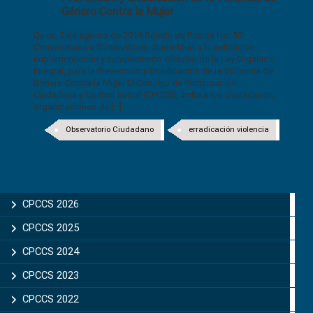
Género Contra la Mujer
Quito, 5 de agosto de 2019 Boletín de Prensa No. 50
Convocatoria a Observatorio Ciudadano a la aplicación,
implementación y cumplimiento efectivo de la Ley Orgánica
Integral, para la Prevención y Erradicación de la Violencia de
Género Contra la Mujer El Consejo de Participación
Ciudadana y Control Social (CPCCS), invita a los ciudadanos,
organizaciones de [...]
Observatorio Ciudadano
erradicación violencia
CPCCS 2026
CPCCS 2025
CPCCS 2024
CPCCS 2023
CPCCS 2022