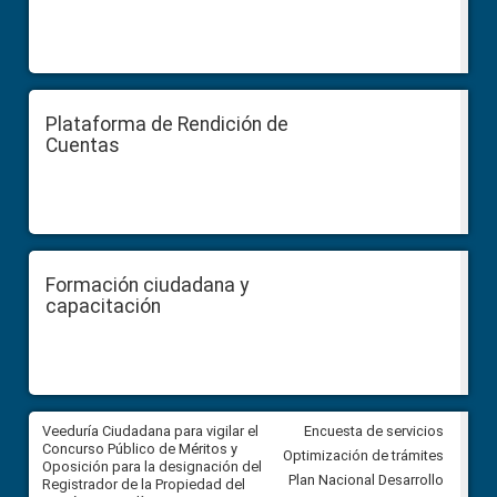
Plataforma de Rendición de
Cuentas
Formación ciudadana y
capacitación
Veeduría Ciudadana para vigilar el
Veeduría Ciudadana para vigila
Encuesta de servicios
Concurso Público de Méritos y
construcción del asfaltado de
Optimización de trámites
Oposición para la designación del
diferentes barrios del sector 
Plan Nacional Desarrollo
Registrador de la Propiedad del
Ballenita del cantón Santa Ele