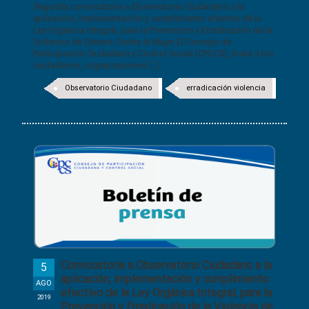
Segunda convocatoria a Observatorio Ciudadano a la
aplicación, implementación y cumplimiento efectivo de la
Ley Orgánica Integral, para la Prevención y Erradicación de la
Violencia de Género Contra la Mujer El Consejo de
Participación Ciudadana y Control Social (CPCCS), invita a los
ciudadanos, organizaciones [...]
Observatorio Ciudadano
erradicación violencia
Convocatoria a Observatorio Ciudadano a la
5
aplicación, implementación y cumplimiento
AGO
efectivo de la Ley Orgánica Integral, para la
2019
Prevención y Erradicación de la Violencia de