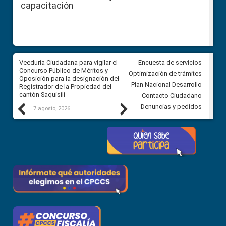
capacitación
Veeduría Ciudadana para vigilar el
Veeduría Ciudadana para vigila
Encuesta de servicios
Concurso Público de Méritos y
construcción del asfaltado de
Optimización de trámites
Oposición para la designación del
diferentes barrios del sector 
Plan Nacional Desarrollo
Registrador de la Propiedad del
Ballenita del cantón Santa Ele
cantón Saquisilí
Contacto Ciudadano
Previous
Next
Denuncias y pedidos
7 agosto, 2026
7 agosto, 2026