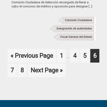
Comisión Ciudadana de Selección encargada de llevar a
cabo el concurso de méritos y oposición para designar […]
Comisión Ciudadana
Designación de autoridades
Fiscal General del Estado
Interim
Go
Page
Page
Page
Page
«
Previous Page
1
4
5
6
…
pages
to
omitted
Page
Page
Go
7
8
Next Page »
to
Primary