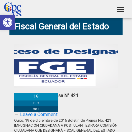
Skip
Skip
Skip
Skip
to
to
to
to
Abrir barra de herramientas
Consejo
primary
main
primary
footer
Construyendo
Fiscal General del Estado
navigation
content
sidebar
de
Poder
Ciudadano
Participación
Ciudadana
y
Control
Social
Boletín de Prensa N° 421
19
DIC
2016
Leave a Comment
Quito, 19 de diciembre de 2016 Boletín de Prensa No. 421
IMPUGNACIÓN CIUDADANA A POSTULANTES PARA COMISIÓN
CIUDADANA QUE DESIGNARÁ FISCAL GENERAL DEL ESTADO