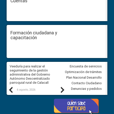
Cuentas
Formación ciudadana y
capacitación
Veeduría para realizar el
Veeduría para vigilar los acue
Encuesta de servicios
ra
seguimiento de la gestión
derivados de la Audiencia Púb
Optimización de trámites
ara
administrativa del Gobierno
entre el GAD de Ibarra y la
Plan Nacional Desarrollo
Autónomo Descentralizado
comunidad Urbina, parroquia l
parroquial rural de Calacalí
Carolina
Contacto Ciudadano
Previous
Next
Denuncias y pedidos
6 agosto, 2026
5 agosto, 2026