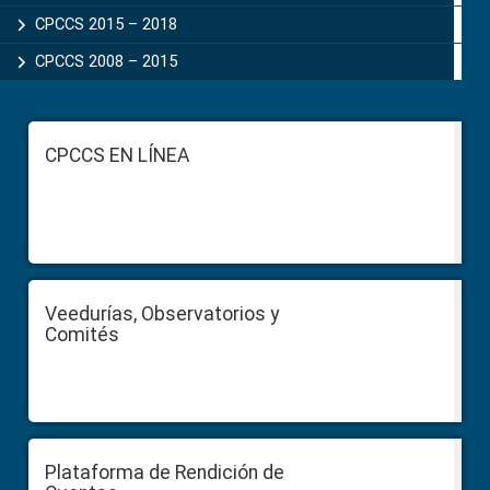
CPCCS 2015 – 2018
CPCCS 2008 – 2015
Footer
CPCCS EN LÍNEA
Veedurías, Observatorios y
Comités
Plataforma de Rendición de