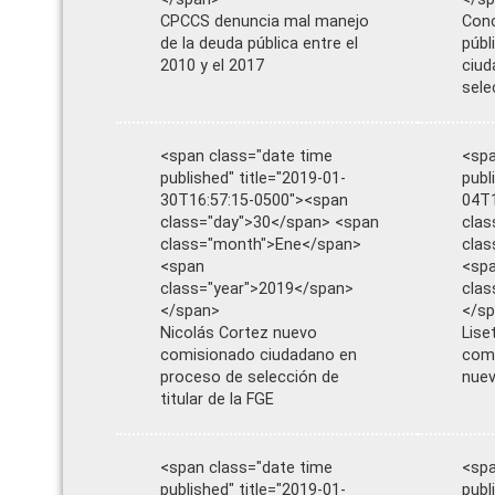
CPCCS denuncia mal manejo
Conc
de la deuda pública entre el
públ
2010 y el 2017
ciud
sele
<span class="date time
<spa
published" title="2019-01-
publ
30T16:57:15-0500"><span
04T1
class="day">30</span> <span
clas
class="month">Ene</span>
cla
<span
<sp
class="year">2019</span>
clas
</span>
</s
Nicolás Cortez nuevo
Lise
comisionado ciudadano en
comi
proceso de selección de
nuev
titular de la FGE
<span class="date time
<spa
published" title="2019-01-
publ