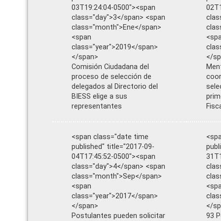
03T19:24:04-0500"><span
02T1
class="day">3</span> <span
clas
class="month">Ene</span>
cla
<span
<sp
class="year">2019</span>
clas
</span>
</s
Comisión Ciudadana del
Ment
proceso de selección de
coor
delegados al Directorio del
sele
BIESS elige a sus
prim
representantes
Fisc
<span class="date time
<spa
published" title="2017-09-
publ
04T17:45:52-0500"><span
31T1
class="day">4</span> <span
clas
class="month">Sep</span>
cla
<span
<sp
class="year">2017</span>
clas
</span>
</s
Postulantes pueden solicitar
93 P