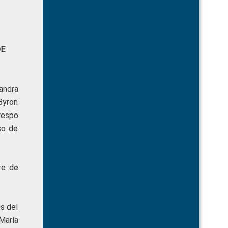
DE
andra
Byron
respo
so de
re de
s del
María