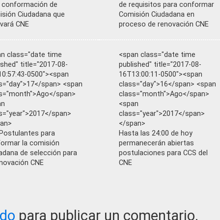
 conformación de
de requisitos para conformar
sión Ciudadana que
Comisión Ciudadana en
vará CNE
proceso de renovación CNE
n class="date time
<span class="date time
ished" title="2017-08-
published" title="2017-08-
0:57:43-0500"><span
16T13:00:11-0500"><span
s="day">17</span> <span
class="day">16</span> <span
ss="month">Ago</span>
class="month">Ago</span>
an
<span
s="year">2017</span>
class="year">2017</span>
pan>
</span>
Postulantes para
Hasta las 24:00 de hoy
ormar la comisión
permanecerán abiertas
adana de selección para
postulaciones para CCS del
enovación CNE
CNE
ado
para publicar un comentario.