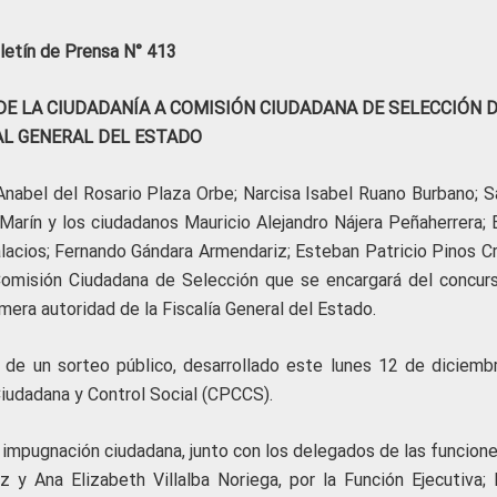
letín de Prensa N° 413
E LA CIUDADANÍA A COMISIÓN CIUDADANA DE SELECCIÓN 
AL GENERAL DEL ESTADO
Anabel del Rosario Plaza Orbe; Narcisa Isabel Ruano Burbano; S
 Marín y los ciudadanos Mauricio Alejandro Nájera Peñaherrera; 
alacios; Fernando Gándara Armendariz; Esteban Patricio Pinos C
Comisión Ciudadana de Selección que se encargará del concur
mera autoridad de la Fiscalía General del Estado.
 de un sorteo público, desarrollado este lunes 12 de diciemb
Ciudadana y Control Social (CPCCS).
 impugnación ciudadana, junto con los delegados de las funcione
 y Ana Elizabeth Villalba Noriega, por la Función Ejecutiva; 