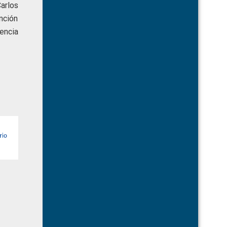
arlos
nción
encia