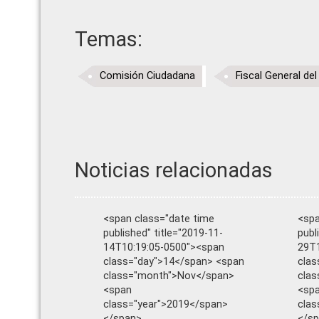
Temas:
Comisión Ciudadana
Fiscal General de
Noticias relacionadas
<span class="date time
<spa
published" title="2019-11-
publ
14T10:19:05-0500"><span
29T1
class="day">14</span> <span
clas
class="month">Nov</span>
cla
<span
<sp
class="year">2019</span>
clas
</span>
</s