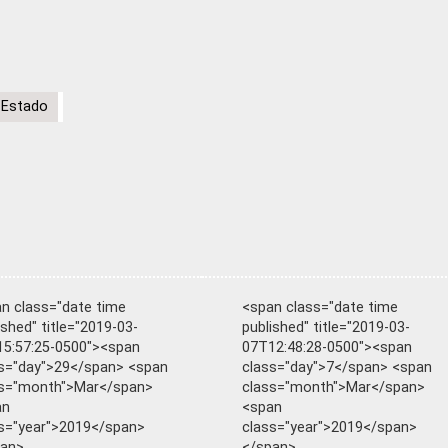
l Estado
n class="date time
<span class="date time
ished" title="2019-03-
published" title="2019-03-
5:57:25-0500"><span
07T12:48:28-0500"><span
s="day">29</span> <span
class="day">7</span> <span
ss="month">Mar</span>
class="month">Mar</span>
an
<span
s="year">2019</span>
class="year">2019</span>
pan>
</span>