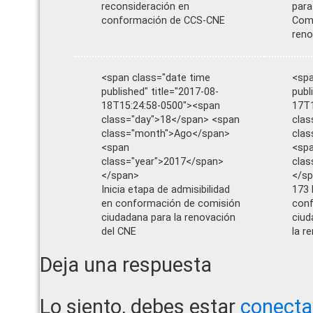
reconsideración en
para
conformación de CCS-CNE
Comi
reno
<span class="date time
<spa
published" title="2017-08-
publ
18T15:24:58-0500"><span
17T1
class="day">18</span> <span
clas
class="month">Ago</span>
cla
<span
<sp
class="year">2017</span>
clas
</span>
</s
Inicia etapa de admisibilidad
173 
en conformación de comisión
conf
ciudadana para la renovación
ciud
del CNE
la r
Reader
Deja una respuesta
Interactions
Lo siento, debes estar
conect