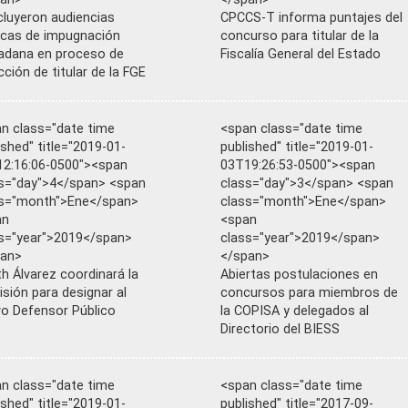
luyeron audiencias
CPCCS-T informa puntajes del
icas de impugnación
concurso para titular de la
adana en proceso de
Fiscalía General del Estado
cción de titular de la FGE
n class="date time
<span class="date time
ished" title="2019-01-
published" title="2019-01-
2:16:06-0500"><span
03T19:26:53-0500"><span
s="day">4</span> <span
class="day">3</span> <span
ss="month">Ene</span>
class="month">Ene</span>
an
<span
s="year">2019</span>
class="year">2019</span>
pan>
</span>
th Álvarez coordinará la
Abiertas postulaciones en
sión para designar al
concursos para miembros de
o Defensor Público
la COPISA y delegados al
Directorio del BIESS
n class="date time
<span class="date time
ished" title="2019-01-
published" title="2017-09-