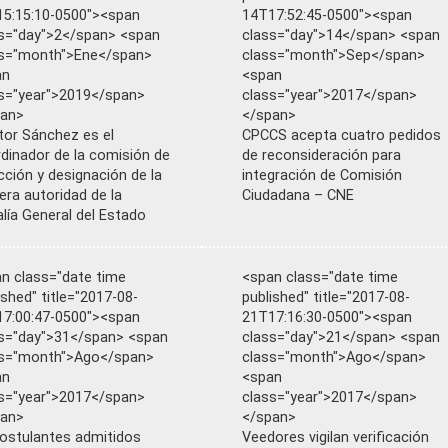
5:15:10-0500"><span
14T17:52:45-0500"><span
s="day">2</span> <span
class="day">14</span> <span
ss="month">Ene</span>
class="month">Sep</span>
an
<span
s="year">2019</span>
class="year">2017</span>
pan>
</span>
or Sánchez es el
CPCCS acepta cuatro pedidos
dinador de la comisión de
de reconsideración para
cción y designación de la
integración de Comisión
era autoridad de la
Ciudadana – CNE
alía General del Estado
n class="date time
<span class="date time
ished" title="2017-08-
published" title="2017-08-
7:00:47-0500"><span
21T17:16:30-0500"><span
s="day">31</span> <span
class="day">21</span> <span
ss="month">Ago</span>
class="month">Ago</span>
an
<span
s="year">2017</span>
class="year">2017</span>
pan>
</span>
ostulantes admitidos
Veedores vigilan verificación