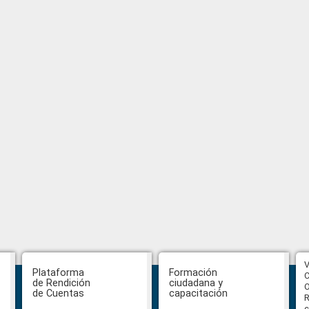
CPCCS aprueba convocatoria a
V
Plataforma
Formación
Veeduría para designación de la
C
de Rendición
ciudadana y
autoridad de la SOT
O
de Cuentas
capacitación
R
c