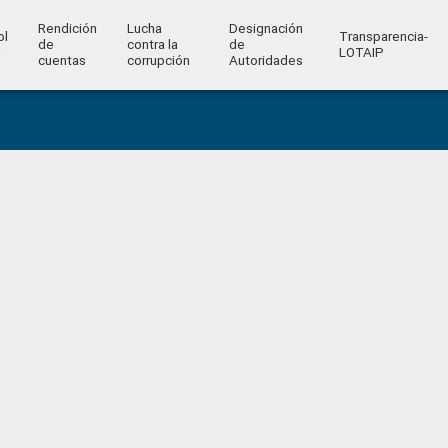
Rendición
Lucha
Designación
ol
Transparencia-
de
contra la
de
l
LOTAIP
cuentas
corrupción
Autoridades