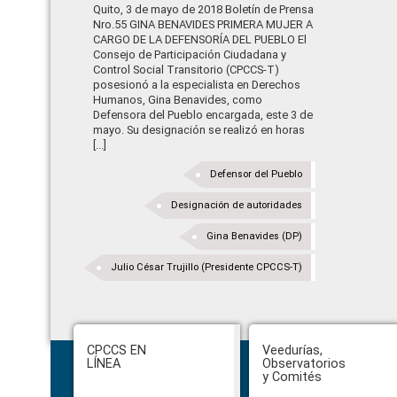
Quito, 3 de mayo de 2018 Boletín de Prensa
Nro.55 GINA BENAVIDES PRIMERA MUJER A
CARGO DE LA DEFENSORÍA DEL PUEBLO El
Consejo de Participación Ciudadana y
Control Social Transitorio (CPCCS-T)
posesionó a la especialista en Derechos
Humanos, Gina Benavides, como
Defensora del Pueblo encargada, este 3 de
mayo. Su designación se realizó en horas
[...]
Defensor del Pueblo
Designación de autoridades
Gina Benavides (DP)
Julio César Trujillo (Presidente CPCCS-T)
Footer
CPCCS EN
Veedurías,
LÍNEA
Observatorios
y Comités