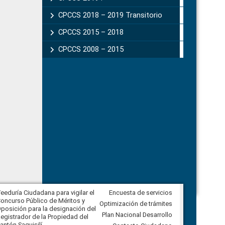
CPCCS 2018 – 2019 Transitorio
CPCCS 2015 – 2018
CPCCS 2008 – 2015
eeduría Ciudadana para vigilar el
Encuesta de servicios
Veeduría Ciudadana para vigilar la
oncurso Público de Méritos y
construcción del asfaltado de
Optimización de trámites
posición para la designación del
diferentes barrios del sector de
Plan Nacional Desarrollo
egistrador de la Propiedad del
Ballenita del cantón Santa Elena
antón Saquisilí