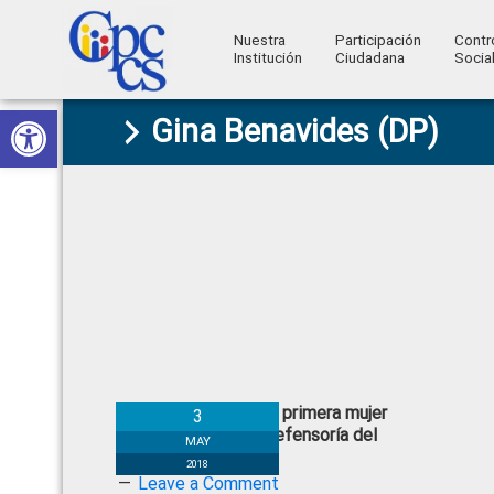
Nuestra
Participación
Contr
Institución
Ciudadana
Socia
Consejo
Abrir barra de herramientas
Skip
Skip
Skip
Skip
Construyendo
Gina Benavides (DP)
to
to
to
to
de
Poder
primary
main
primary
footer
Ciudadano
Participación
navigation
content
sidebar
Ciudadana
y
Control
Social
Gina Benavides primera mujer
3
a cargo de la Defensoría del
MAY
Pueblo
2018
Leave a Comment