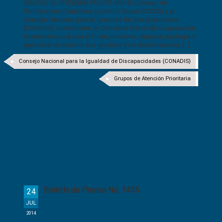
GRUPOS DE ATENCIÓN PRIORITARIA El Consejo de
Participación Ciudadana y Control Social (CPCCS) y el
Consejo Nacional para la Igualdad de Discapacidades
(CONADIS) suscribieron un Convenio Marco de Cooperación
Interinstitucional con el fin de promover, impulsar, proteger y
garantizar el derecho a la igualdad y no discriminación. [...]
Consejo Nacional para la Igualdad de Discapacidades (CONADIS)
Grupos de Atención Prioritaria
Boletín de Prensa No. 1435
24
JUL
2014