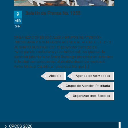
Boletín de Prensa No. 1255
9
ABR
2014
ORGANIZACIONES SOCIALES Y GRUPOS DE ATENCIÓN
PRIORITARIA PRESENTARON AGENDA AL ALCALDE ELECTO
DE SANTO DOMINGO Con el apoyo del Consejo de
Participación Ciudadana y Control Social, los grupos de
atención prioritaria de Santo Domingo presentaron el martes
8 de abril sus propuestas al alcalde electo del cantón Sr.
Víctor Manuel Quirola, en un encuentro que [...]
Alcaldía
Agenda de Actividades
Grupos de Atención Prioritaria
Organizaciones Sociales
CPCCS 2026