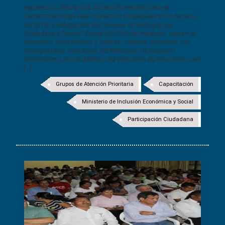
IMBABURA: GRUPOS DE ATENCIÓN PRIORITARIA SE
CAPACITARON EN PARTICIPACIÓN CIUDADANA El 30 de junio
de 2014, la delegación del Consejo de Participación
Ciudadana y Control Social (CPCCS) de Imbabura, realizó el
encuentro entre adultos y adultas mayores, personas con
discapacidad; servidoras del Ministerio de Inclusión
Económica y Social (MIES) y del Ministerio de Educación, con
[...]
Grupos de Atención Prioritaria
Capacitación
Ministerio de Inclusión Económica y Social
Participación Ciudadana