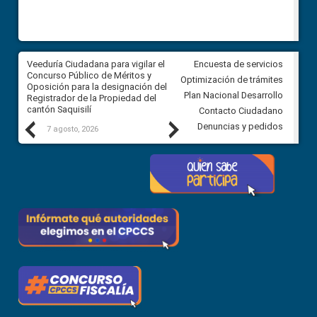
Veeduría Ciudadana para vigilar el
Veeduría Ciudadana para vigila
Encuesta de servicios
Concurso Público de Méritos y
construcción del asfaltado de
Optimización de trámites
Oposición para la designación del
diferentes barrios del sector 
Plan Nacional Desarrollo
Registrador de la Propiedad del
Ballenita del cantón Santa Ele
cantón Saquisilí
Contacto Ciudadano
Previous
Next
Denuncias y pedidos
7 agosto, 2026
7 agosto, 2026