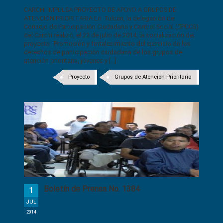
CARCHI IMPULSA PROYECTO DE APOYO A GRUPOS DE
ATENCIÓN PRIORITARIA En Tulcán, la delegación del
Consejo de Participación Ciudadana y Control Social (CPCCS)
del Carchi realizó, el 23 de julio de 2014, la socialización del
proyecto “Promoción y fortalecimiento del ejercicio de los
derechos de participación ciudadana de los grupos de
atención prioritaria, jóvenes y [...]
Proyecto
Grupos de Atención Prioritaria
Boletín de Prensa No. 1384
1
JUL
2014