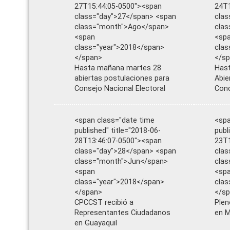
27T15:44:05-0500"><span
24T1
class="day">27</span> <span
clas
class="month">Ago</span>
cla
<span
<sp
class="year">2018</span>
clas
</span>
</s
Hasta mañana martes 28
Hast
abiertas postulaciones para
Abie
Consejo Nacional Electoral
Conc
<span class="date time
<spa
published" title="2018-06-
publ
28T13:46:07-0500"><span
23T1
class="day">28</span> <span
clas
class="month">Jun</span>
clas
<span
<sp
class="year">2018</span>
clas
</span>
</s
CPCCST recibió a
Plen
Representantes Ciudadanos
en M
en Guayaquil