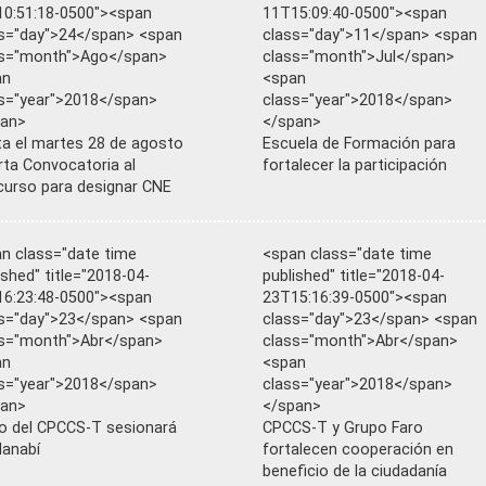
0:51:18-0500"><span
11T15:09:40-0500"><span
s="day">24</span> <span
class="day">11</span> <span
ss="month">Ago</span>
class="month">Jul</span>
an
<span
s="year">2018</span>
class="year">2018</span>
pan>
</span>
a el martes 28 de agosto
Escuela de Formación para
rta Convocatoria al
fortalecer la participación
urso para designar CNE
n class="date time
<span class="date time
ished" title="2018-04-
published" title="2018-04-
6:23:48-0500"><span
23T15:16:39-0500"><span
s="day">23</span> <span
class="day">23</span> <span
s="month">Abr</span>
class="month">Abr</span>
an
<span
s="year">2018</span>
class="year">2018</span>
pan>
</span>
o del CPCCS-T sesionará
CPCCS-T y Grupo Faro
anabí
fortalecen cooperación en
beneficio de la ciudadanía