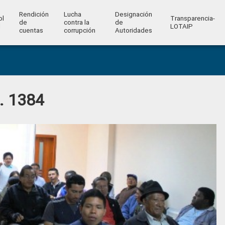
Rendición
Lucha
Designación
ol
Transparencia-
de
contra la
de
l
LOTAIP
cuentas
corrupción
Autoridades
o. 1384