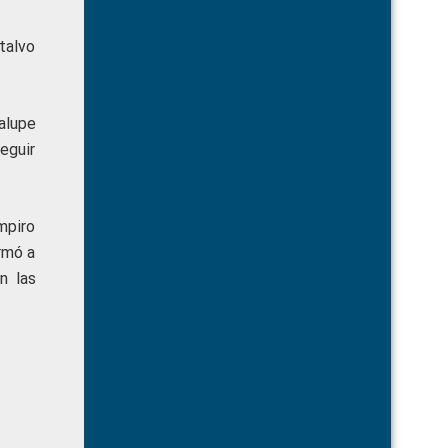
talvo
alupe
seguir
ampiro
rmó a
n las