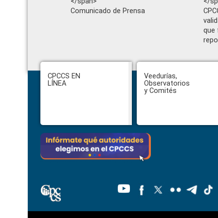
</span>
</s
Comunicado de Prensa
CPCC
vali
que 
repo
Footer
CPCCS EN
Veedurías,
LÍNEA
Observatorios
y Comités