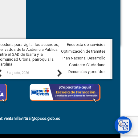
eeduría para vigilar los acuerdos,
Encuesta de servicios
CPCCS convoca a Veeduría
erivados de la Audiencia Pública
Ciudadana para vigilar el concurso
Optimización de trámites
ntre el GAD de Ibarra y la
en la Universidad de Cuenca
Plan Nacional Desarrollo
omunidad Urbina, parroquia la
arolina
Contacto Ciudadano
Previous
Next
Denuncias y pedidos
5 agosto, 2026
5 agosto, 2026
l
:
ventanillavirtual@cpccs.gob.ec