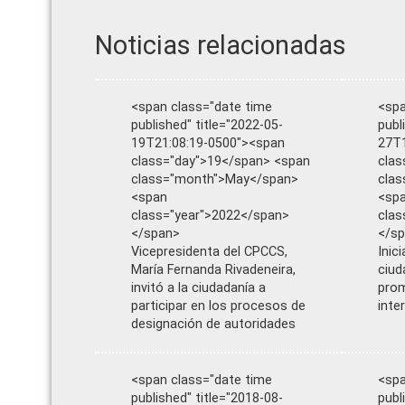
Noticias relacionadas
<span class="date time
<spa
published" title="2022-05-
publ
19T21:08:19-0500"><span
27T1
class="day">19</span> <span
clas
class="month">May</span>
cla
<span
<sp
class="year">2022</span>
clas
</span>
</s
Vicepresidenta del CPCCS,
Inic
María Fernanda Rivadeneira,
ciud
invitó a la ciudadanía a
pro
participar en los procesos de
inte
designación de autoridades
<span class="date time
<spa
published" title="2018-08-
publ