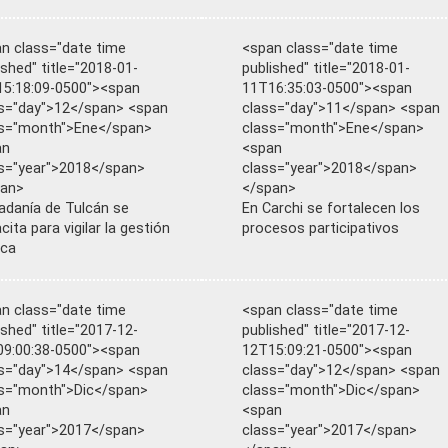
n class="date time
<span class="date time
ished" title="2018-01-
published" title="2018-01-
5:18:09-0500"><span
11T16:35:03-0500"><span
s="day">12</span> <span
class="day">11</span> <span
ss="month">Ene</span>
class="month">Ene</span>
an
<span
s="year">2018</span>
class="year">2018</span>
pan>
</span>
adanía de Tulcán se
En Carchi se fortalecen los
cita para vigilar la gestión
procesos participativos
ica
n class="date time
<span class="date time
ished" title="2017-12-
published" title="2017-12-
9:00:38-0500"><span
12T15:09:21-0500"><span
s="day">14</span> <span
class="day">12</span> <span
s="month">Dic</span>
class="month">Dic</span>
an
<span
s="year">2017</span>
class="year">2017</span>