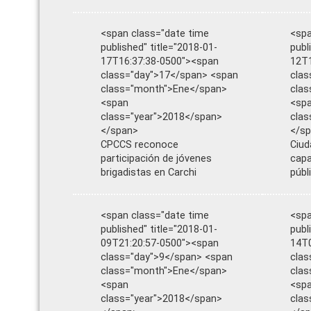
<span class="date time
<spa
published" title="2018-01-
publ
17T16:37:38-0500"><span
12T1
class="day">17</span> <span
clas
class="month">Ene</span>
cla
<span
<sp
class="year">2018</span>
clas
</span>
</s
CPCCS reconoce
Ciud
participación de jóvenes
capa
brigadistas en Carchi
públ
<span class="date time
<spa
published" title="2018-01-
publ
09T21:20:57-0500"><span
14T0
class="day">9</span> <span
clas
class="month">Ene</span>
clas
<span
<sp
class="year">2018</span>
clas