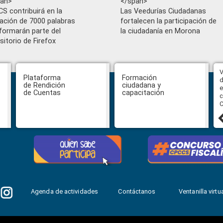
pan>
</span>
S contribuirá en la
Las Veedurías Ciudadanas
dación de 7000 palabras
fortalecen la participación de
formarán parte del
la ciudadanía en Morona
sitorio de Firefox
Abiertas impugnaciones a los
V
Plataforma
Formación
delegados de la Función Judicial a
d
de Rendición
ciudadana y
la Comisión Ciudadana de
e
de Cuentas
capacitación
Selección para la designación de
c
Fiscal General del Estado
C
24 julio, 2026
Agenda de actividades
Contáctanos
Ventanilla virtua