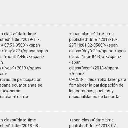
n class="date time
<span class="date time
ished" title="2019-11-
published" title="2018-10-
4:07:53-0500"><span
29T18:01:02-0500"><span
s="day">27</span> <span
class="day">29</span> <span
ss="month">Nov</span>
class="month">Oct</span>
an
<span
s="year">2019</span>
class="year">2018</span>
pan>
</span>
iativas de participación
CPCCS-T desarrolló taller para
adana ecuatorianas se
fortalecer la participación de
mocionarán
las comunas, pueblos y
rnacionalmente
nacionalidades de la costa
n class="date time
<span class="date time
ished" title="2018-08-
published" title="2018-07-