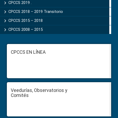
CPCCS 2019 .
CPCCS 2018 – 2019 Transitorio
CPCCS 2015 – 2018
CPCCS 2008 – 2015
Footer
CPCCS EN LÍNEA
Veedurías, Observatorios y
Comités