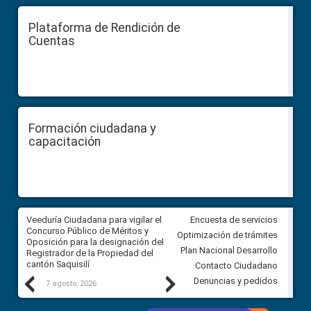
Plataforma de Rendición de
Cuentas
Formación ciudadana y
capacitación
Veeduría Ciudadana para vigilar el
Veeduría Ciudadana para vigila
Encuesta de servicios
Concurso Público de Méritos y
construcción del asfaltado de
Optimización de trámites
Oposición para la designación del
diferentes barrios del sector 
Plan Nacional Desarrollo
Registrador de la Propiedad del
Ballenita del cantón Santa Ele
cantón Saquisilí
Contacto Ciudadano
Previous
Next
Denuncias y pedidos
7 agosto, 2026
7 agosto, 2026