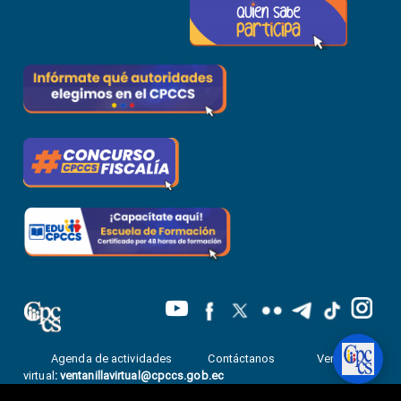
Agenda de actividades
Contáctanos
Ventanilla
virtual
:
ventanillavirtual@cpccs.gob.ec