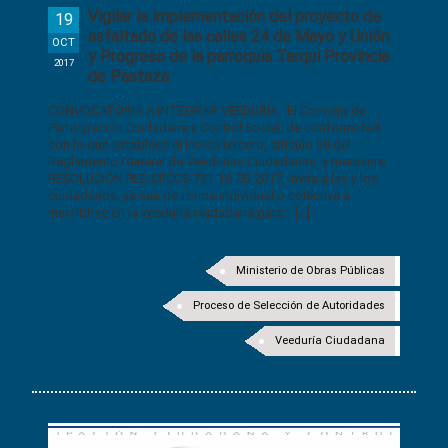
Vigilar la implementación del proyecto de
19
asfaltado de las calles 24 de Mayo y Unión
OCT
y Progreso de la parroquia Tarqui Provincia
2017
de Pastaza
CONVOCATORIA A INTEGRAR VEEDURÍA El Consejo de
Participación Ciudadana y Control Social, de conformidad
con lo que establece el inciso tercero, artículo 38 del
Reglamento General de Veedurías Ciudadanas y mediante
RESOLUCIÓN PLE-CPCCS-731-18-08-2017, invita a las y los
ciudadanos, ya sea de forma individual o colectiva a
inscribirse en la veeduría ciudadana para: […]
Ministerio de Obras Públicas
Proceso de Selección de Autoridades
Veeduría Ciudadana