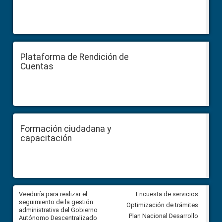
Plataforma de Rendición de
Cuentas
Formación ciudadana y
capacitación
Veeduría para realizar el
Veeduría para vigilar los acue
Encuesta de servicios
ra
seguimiento de la gestión
derivados de la Audiencia Púb
Optimización de trámites
ara
administrativa del Gobierno
entre el GAD de Ibarra y la
Plan Nacional Desarrollo
Autónomo Descentralizado
comunidad Urbina, parroquia l