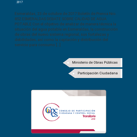
2017
Esmeraldas, 23 de octubre de 2017 Boletín de Prensa Nro.
852 ESMERALDAS DEBATE SOBRE CALIDAD DE AGUA
POTABLE Con el objetivo de analizar de manera técnica la
situación del agua potable en Esmeraldas, la construcción
de obras del nuevo sistema regional, sus fortalezas y
debilidades; así como la captación y distribución del
servicio para consumo […]
Ministerio de Obras Públicas
Participación Ciudadana