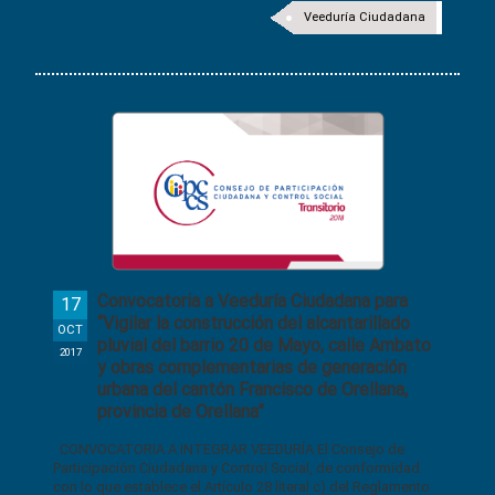
Veeduría Ciudadana
Convocatoria a Veeduría Ciudadana para
17
“Vigilar la construcción del alcantarillado
OCT
pluvial del barrio 20 de Mayo, calle Ambato
2017
y obras complementarias de generación
urbana del cantón Francisco de Orellana,
provincia de Orellana”
CONVOCATORIA A INTEGRAR VEEDURÍA El Consejo de
Participación Ciudadana y Control Social, de conformidad
con lo que establece el Artículo 28 literal c) del Reglamento