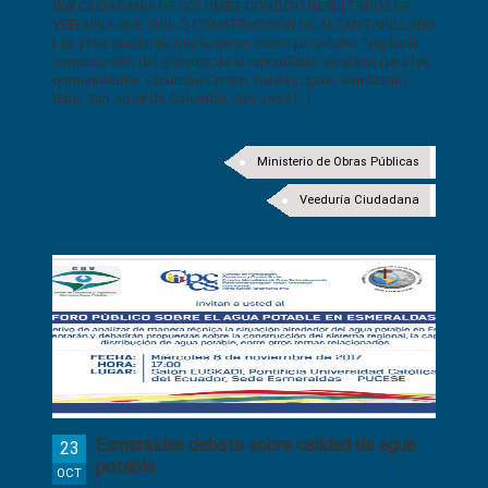
868 CIUDADANÍA DE COLUMBE CONOCIÓ RESULTADOS DE
VEEDURÍA QUE VIGILÓ CONSTRUCCIÓN DE ALCANTARILLADO
Las y los veedores que tuvieron como propósito “Vigilar la
construcción del sistema de alcantarillado sanitario para las
comunidades: Columbe Centro, Balda Lupaxí, San Martín
Bajo, San José de Columbe, San José […]
Ministerio de Obras Públicas
Veeduría Ciudadana
Esmeraldas debate sobre calidad de agua
23
potable
OCT