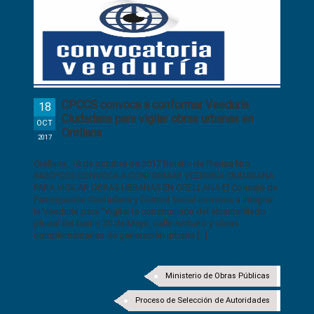
CPCCS convoca a conformar Veeduría
18
Ciudadana para vigilar obras urbanas en
OCT
Orellana
2017
Orellana, 18 de octubre de 2017 Boletín de Prensa Nro.
842CPCCS CONVOCA A CONFORMAR VEEDURÍA CIUDADANA
PARA VIGILAR OBRAS URBANAS EN ORELLANA El Consejo de
Participación Ciudadana y Control Social convoca a integrar
la Veeduría para “Vigilar la construcción del alcantarillado
pluvial del barrio 20 de Mayo, calle Ambato y obras
complementarias de generación urbana […]
Ministerio de Obras Públicas
Proceso de Selección de Autoridades