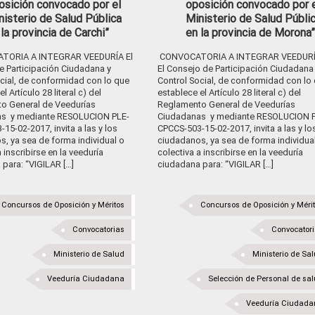
osición convocado por el
oposición convocado por 
nisterio de Salud Pública
Ministerio de Salud Públi
 la provincia de Carchi”
en la provincia de Morona”
ORIA A INTEGRAR VEEDURÍA El
CONVOCATORIA A INTEGRAR VEEDUR
e Participación Ciudadana y
El Consejo de Participación Ciudadana
cial, de conformidad con lo que
Control Social, de conformidad con lo
l Artículo 28 literal c) del
establece el Artículo 28 literal c) del
o General de Veedurías
Reglamento General de Veedurías
s y mediante RESOLUCION PLE-
Ciudadanas y mediante RESOLUCION P
15-02-2017, invita a las y los
CPCCS-503-15-02-2017, invita a las y lo
, ya sea de forma individual o
ciudadanos, ya sea de forma individua
a inscribirse en la veeduría
colectiva a inscribirse en la veeduría
para: “VIGILAR […]
ciudadana para: “VIGILAR […]
Concursos de Oposición y Méritos
Concursos de Oposición y Méri
Convocatorias
Convocator
Ministerio de Salud
Ministerio de Sa
Veeduría Ciudadana
Selección de Personal de sa
Veeduría Ciudada