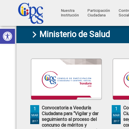
Nuestra
Participación
Contr
Institución
Ciudadana
Socia
Consejo
Abrir barra de herramientas
Skip
Skip
Skip
Skip
Construyendo
Ministerio de Salud
to
to
to
to
de
Poder
primary
main
primary
footer
Ciudadano
Participación
navigation
content
sidebar
Ciudadana
y
Control
Social
Convocatoria a Veeduría
Co
1
1
Ciudadana para “Vigilar y dar
Ci
MAR
MAR
seguimiento al proceso del
se
2017
2017
concurso de méritos y
co