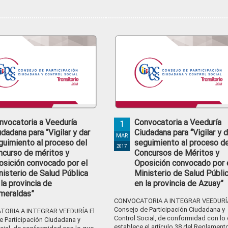
nvocatoria a Veeduría
Convocatoria a Veeduría
1
udadana para “Vigilar y dar
Ciudadana para “Vigilar y d
MAR
guimiento al proceso del
seguimiento al proceso d
2017
ncurso de méritos y
Concursos de Méritos y
osición convocado por el
Oposición convocado por 
nisterio de Salud Pública
Ministerio de Salud Públic
 la provincia de
en la provincia de Azuay”
meraldas”
CONVOCATORIA A INTEGRAR VEEDURÍA
Consejo de Participación Ciudadana y
ORIA A INTEGRAR VEEDURÍA El
Control Social, de conformidad con lo
e Participación Ciudadana y
establece el artículo 38 del Reglament