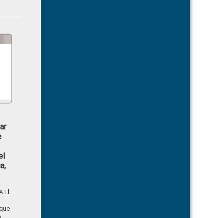
ar
e
el
a,
 El
 que
o