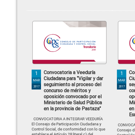
Convocatoria a Veeduría
Co
1
1
Ciudadana para “Vigilar y dar
Ci
MAR
MAR
seguimiento al proceso del
se
2017
2017
concurso de méritos y
co
oposición convocado por el
op
Ministerio de Salud Pública
Mi
en la provincia de Pastaza”
en
Es
CONVOCATORIA A INTEGRAR VEEDURÍA
El Consejo de Participación Ciudadana y
CONVOCAT
Control Social, de conformidad con lo que
Consejo d
establece el Artículo 28 literal c) del