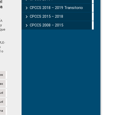
el
ca
CPCCS 2018 – 2019 Transitorio
CPCCS 2015 – 2018
ÍA
CPCCS 2008 – 2015
 y
 que
LE-
s
l o
tos
ias
lud
lud
na