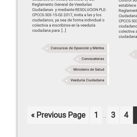
Control So
Reglamento General de Veedurías
establece e
Ciudadanas y mediante RESOLUCION PLE-
Reglament
CPCCS-503-15-02-2017, invita a las y los
Ciudadana
ciudadanos, ya sea de forma individual o
CPCCS-503-
colectiva a inscribirse en la veeduría
ciudadanos
ciudadana para: […]
colectiva 
ciudadana 
Concursos de Oposición y Méritos
Convocatorias
Ministerio de Salud
Veeduría Ciudadana
Interim
Go
Page
Page
Pag
«
Previous Page
1
3
4
…
pages
to
omitted