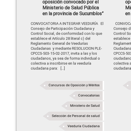
oposición convocado por el
op
Ministerio de Salud Pública
Mi
en la provincia de Sucumbíos”
en
CONVOCATORIA A INTEGRAR VEEDURÍA El
CONVOCAT
Consejo de Participación Ciudadana y
Consejo d
Control Social, de conformidad con lo que
Control So
establece el Artículo 28 literal c) del
establece e
Reglamento General de Veedurías
Reglament
Ciudadanas y mediante RESOLUCION PLE-
Ciudadana
CPCCS-503-15-02-2017, invita a las y los
CPCCS-503-
ciudadanos, ya sea de forma individual o
ciudadanos
colectiva a inscribirse en la veeduría
colectiva 
ciudadana para: […]
ciudadana 
Concursos de Oposición y Méritos
Convocatorias
Ministerio de Salud
Selección de Personal de salud
Veeduría Ciudadana