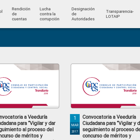
Rendición
Lucha
Designación
ol
Transparencia-
de
contra la
de
l
LOTAIP
cuentas
corrupción
Autoridades
nvocatoria a Veeduría
Convocatoria a Veeduría
1
udadana para “Vigilar y dar
Ciudadana para “Vigilar y d
MAR
guimiento al proceso del
seguimiento al proceso de
2017
ncurso de méritos y
concurso de méritos y