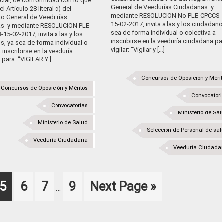
cial, de conformidad con lo que
General de Veedurías Ciudadanas y
l Artículo 28 literal c) del
mediante RESOLUCION No PLE-CPCCS-
o General de Veedurías
15-02-2017, invita a las y los ciudadano
s y mediante RESOLUCION PLE-
sea de forma individual o colectiva a
15-02-2017, invita a las y los
inscribirse en la veeduría ciudadana pa
, ya sea de forma individual o
vigilar: “Vigilar y […]
a inscribirse en la veeduría
para: “VIGILAR Y […]
Concursos de Oposición y Méri
Concursos de Oposición y Méritos
Convocator
Convocatorias
Ministerio de Sa
Ministerio de Salud
Selección de Personal de sa
Veeduría Ciudadana
Veeduría Ciudada
Interim
e
Page
Page
Page
Page
Go
5
6
7
9
Next Page »
…
pages
to
omitted