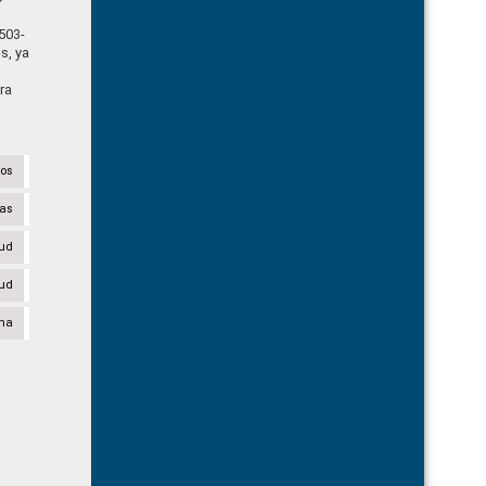
503-
s, ya
ra
tos
ias
lud
lud
na