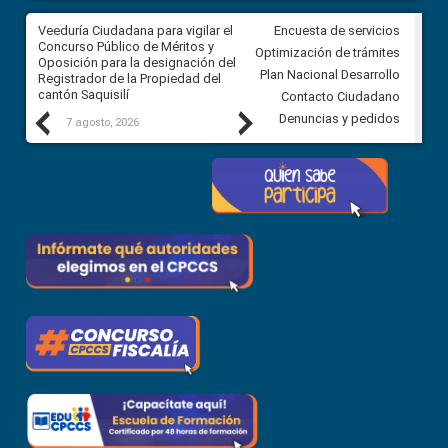
Veeduría Ciudadana para vigilar el
Veeduría Ciudadana para vigila
Encuesta de servicios
Concurso Público de Méritos y
construcción del asfaltado de
Optimización de trámites
Oposición para la designación del
diferentes barrios del sector 
Plan Nacional Desarrollo
Registrador de la Propiedad del
Ballenita del cantón Santa Ele
cantón Saquisilí
Contacto Ciudadano
Previous
Next
Denuncias y pedidos
7 agosto, 2026
7 agosto, 2026