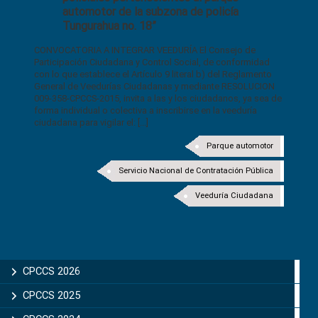
automotor de la subzona de policía
Tungurahua no. 18”
CONVOCATORIA A INTEGRAR VEEDURÍA El Consejo de
Participación Ciudadana y Control Social, de conformidad
con lo que establece el Artículo 9 literal b) del Reglamento
General de Veedurías Ciudadanas y mediante RESOLUCION
009-358-CPCCS-2015, invita a las y los ciudadanos, ya sea de
forma individual o colectiva a inscribirse en la veeduría
ciudadana para vigilar el: [...]
Parque automotor
Servicio Nacional de Contratación Pública
Veeduría Ciudadana
CPCCS 2026
CPCCS 2025