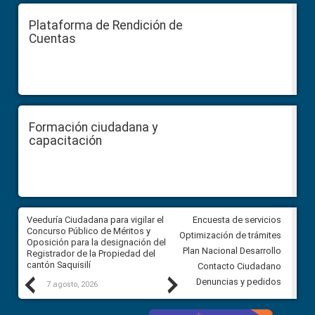
Plataforma de Rendición de
Cuentas
Formación ciudadana y
capacitación
Veeduría Ciudadana para vigilar el
Veeduría Ciudadana para vigila
Encuesta de servicios
Concurso Público de Méritos y
construcción del asfaltado de
Optimización de trámites
Oposición para la designación del
diferentes barrios del sector 
Plan Nacional Desarrollo
Registrador de la Propiedad del
Ballenita del cantón Santa Ele
cantón Saquisilí
Contacto Ciudadano
Previous
Next
Denuncias y pedidos
7 agosto, 2026
7 agosto, 2026