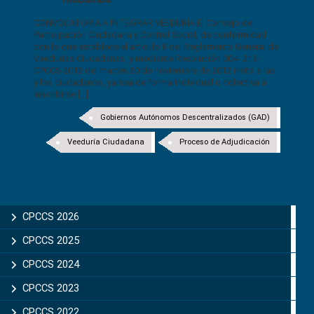
CONVOCATORIA A INTEGRAR VEEDURÍA El Consejo de
Participación Ciudadana y Control Social, de conformidad
con lo que establece el artículo 8 del Reglamento General de
Veedurías Ciudadanas, y mediante Resolución 004- 213-
CPCCS-2012 del martes 20 de noviembre de 2012 invita a las
y los ciudadanos, ya sea de forma individual o colectiva a
inscribirse [...]
Gobiernos Autónomos Descentralizados (GAD)
Veeduría Ciudadana
Proceso de Adjudicación
CPCCS 2026
CPCCS 2025
CPCCS 2024
CPCCS 2023
CPCCS 2022