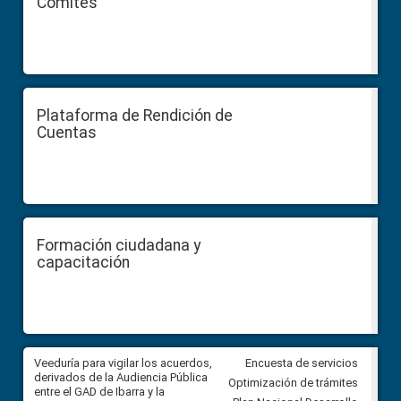
Comités
Plataforma de Rendición de
Cuentas
Formación ciudadana y
capacitación
Veeduría para vigilar los acuerdos,
CPCCS convoca a Veeduría
Encuesta de servicios
 a
derivados de la Audiencia Pública
Ciudadana para vigilar el conc
Optimización de trámites
ión
entre el GAD de Ibarra y la
en la Universidad de Cuenca