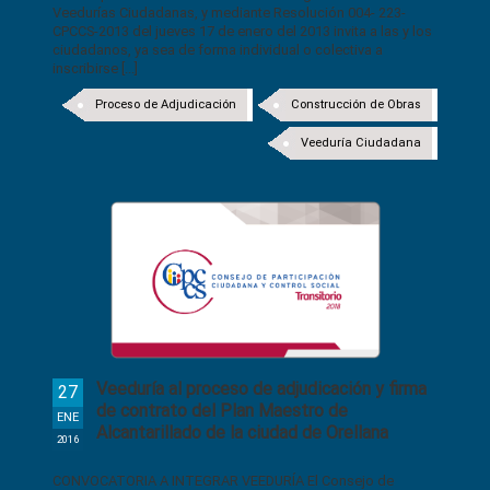
Veedurías Ciudadanas, y mediante Resolución 004- 223-
CPCCS-2013 del jueves 17 de enero del 2013 invita a las y los
ciudadanos, ya sea de forma individual o colectiva a
inscribirse [...]
Proceso de Adjudicación
Construcción de Obras
Veeduría Ciudadana
Veeduría al proceso de adjudicación y firma
27
de contrato del Plan Maestro de
ENE
Alcantarillado de la ciudad de Orellana
2016
CONVOCATORIA A INTEGRAR VEEDURÍA El Consejo de