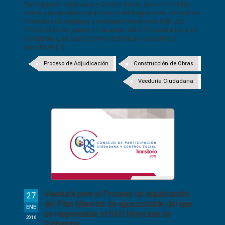
Participación Ciudadana y Control Social, de conformidad
con lo que establece el artículo 8 del Reglamento General de
Veedurías Ciudadanas, y mediante Resolución 004- 223-
CPCCS-2013 del jueves 17 de enero del 2013 invita a las y los
ciudadanos, ya sea de forma individual o colectiva a
inscribirse [...]
Proceso de Adjudicación
Construcción de Obras
Veeduría Ciudadana
Veeduría para el Proceso de adjudicación
27
del Plan Maestro de agua potable del que
ENE
es responsable el GAD Municipal de
2016
Riobamba