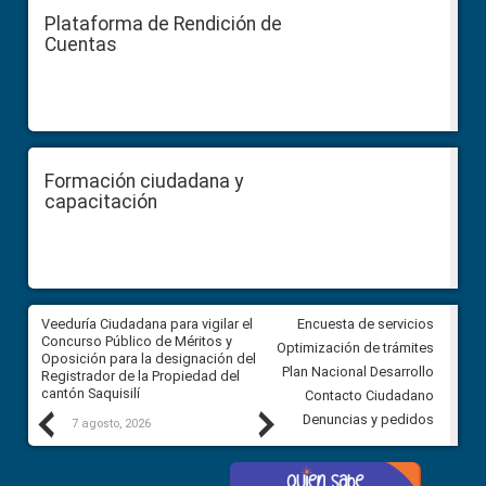
Plataforma de Rendición de
Cuentas
Formación ciudadana y
capacitación
Veeduría Ciudadana para vigilar el
Veeduría Ciudadana para vigila
Encuesta de servicios
Concurso Público de Méritos y
construcción del asfaltado de
Optimización de trámites
Oposición para la designación del
diferentes barrios del sector 
Plan Nacional Desarrollo
Registrador de la Propiedad del
Ballenita del cantón Santa Ele
cantón Saquisilí
Contacto Ciudadano
Previous
Next
Denuncias y pedidos
7 agosto, 2026
7 agosto, 2026