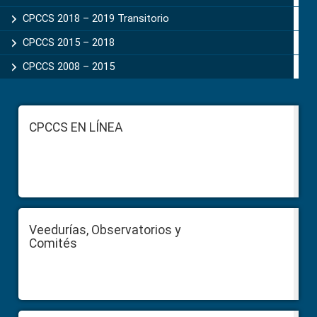
CPCCS 2018 – 2019 Transitorio
CPCCS 2015 – 2018
CPCCS 2008 – 2015
Footer
CPCCS EN LÍNEA
Veedurías, Observatorios y
Comités