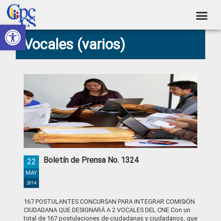
Skip
Skip
Skip
Skip
to
to
to
to
Abrir barra de herramientas
Consejo
primary
main
primary
footer
Construyendo
Vocales (varios)
navigation
content
sidebar
de
Poder
Ciudadano
Participación
Ciudadana
y
Control
Social
Boletín de Prensa No. 1324
22
MAY
2014
167 POSTULANTES CONCURSAN PARA INTEGRAR COMISIÓN
CIUDADANA QUE DESIGNARÁ A 2 VOCALES DEL CNE Con un
total de 167 postulaciones de ciudadanas y ciudadanos, que