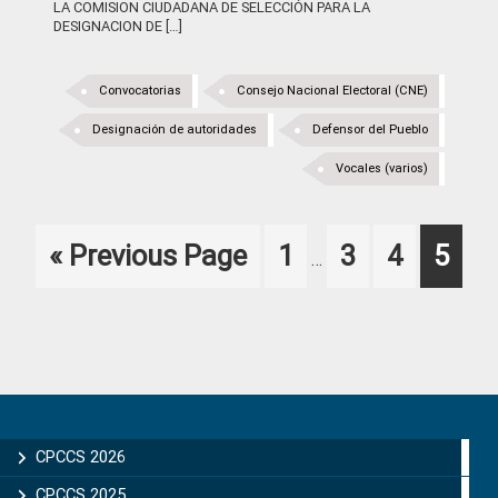
LA COMISION CIUDADANA DE SELECCIÓN PARA LA
DESIGNACION DE […]
Convocatorias
Consejo Nacional Electoral (CNE)
Designación de autoridades
Defensor del Pueblo
Vocales (varios)
Interim
Go
Page
Page
Page
Page
«
Previous Page
1
3
4
5
…
pages
to
omitted
Primary
Sidebar
CPCCS 2026
CPCCS 2025