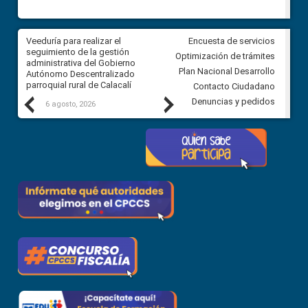
Veeduría para realizar el
Veeduría para vigilar los acue
Encuesta de servicios
ra
seguimiento de la gestión
derivados de la Audiencia Púb
Optimización de trámites
ara
administrativa del Gobierno
entre el GAD de Ibarra y la
Plan Nacional Desarrollo
Autónomo Descentralizado
comunidad Urbina, parroquia l
parroquial rural de Calacalí
Carolina
Contacto Ciudadano
Previous
Next
Denuncias y pedidos
6 agosto, 2026
5 agosto, 2026