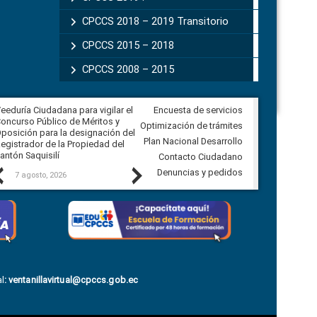
CPCCS 2018 – 2019 Transitorio
CPCCS 2015 – 2018
CPCCS 2008 – 2015
eeduría Ciudadana para vigilar el
Encuesta de servicios
Veeduría Ciudadana para vigilar la
oncurso Público de Méritos y
construcción del asfaltado de
Optimización de trámites
posición para la designación del
diferentes barrios del sector de
Plan Nacional Desarrollo
egistrador de la Propiedad del
Ballenita del cantón Santa Elena
antón Saquisilí
Contacto Ciudadano
Previous
Next
Denuncias y pedidos
7 agosto, 2026
7 agosto, 2026
l
:
ventanillavirtual@cpccs.gob.ec