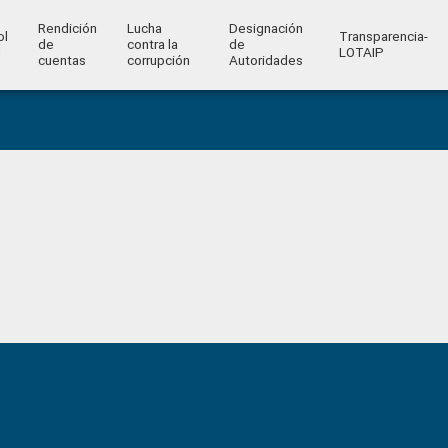
Rendición
Lucha
Designación
ol
Transparencia-
de
contra la
de
l
LOTAIP
cuentas
corrupción
Autoridades