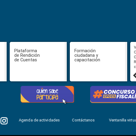
CPCCS aprueba convocatoria a
V
Plataforma
Formación
Veeduría para designación de la
C
de Rendición
ciudadana y
autoridad de la SOT
O
de Cuentas
capacitación
R
c
31 julio, 2026
Agenda de actividades
Contáctanos
Ventanilla virtua