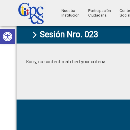
Nuestra
Participación
Contr
Institución
Ciudadana
Socia
Consejo
Abrir barra de herramientas
Skip
Skip
Skip
Skip
Construyendo
Sesión Nro. 023
to
to
to
to
de
Poder
primary
main
primary
footer
Ciudadano
Participación
navigation
content
sidebar
Ciudadana
Sorry, no content matched your criteria.
y
Control
Social