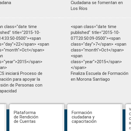
adana
Ciudadana se fomentan en
Los Ríos
n class="date time
<span class="date time
ished" title="2015-10-
published" title="2015-10-
4:33:50-0500"><span
07T20:50:09-0500"><span
s="day">22</span> <span
class="day">7</span> <span
ss="month">Oct</span>
class="month">Oct</span>
an
<span
s="year">2015</span>
class="year">2015</span>
pan>
</span>
S iniciará Proceso de
Finaliza Escuela de Formación
ación para apoyar la
en Morona Santiago
usión de Personas con
apacidad
CPCCS aprueba convocatoria a
V
Plataforma
Formación
Veeduría para designación de la
C
de Rendición
ciudadana y
autoridad de la SOT
O
de Cuentas
capacitación
R
c