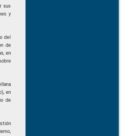
r sus
nes y
o del
ón de
s, en
sobre
llana
), en
io de
stión
erno,