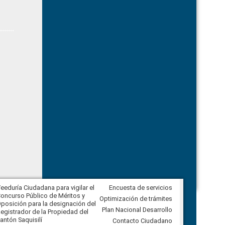
eeduría Ciudadana para vigilar el
Encuesta de servicios
Veeduría Ciudadana para vigilar la
oncurso Público de Méritos y
construcción del asfaltado de
Optimización de trámites
posición para la designación del
diferentes barrios del sector de
Plan Nacional Desarrollo
egistrador de la Propiedad del
Ballenita del cantón Santa Elena
antón Saquisilí
Contacto Ciudadano