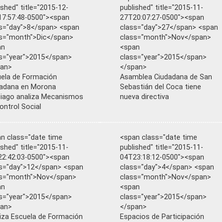
ished" title="2015-12-
published" title="2015-11-
7:57:48-0500"><span
27T20:07:27-0500"><span
s="day">8</span> <span
class="day">27</span> <span
s="month">Dic</span>
class="month">Nov</span>
an
<span
s="year">2015</span>
class="year">2015</span>
pan>
</span>
ela de Formación
Asamblea Ciudadana de San
adana en Morona
Sebastián del Coca tiene
iago analiza Mecanismos
nueva directiva
ontrol Social
n class="date time
<span class="date time
ished" title="2015-11-
published" title="2015-11-
2:42:03-0500"><span
04T23:18:12-0500"><span
s="day">12</span> <span
class="day">4</span> <span
ss="month">Nov</span>
class="month">Nov</span>
an
<span
s="year">2015</span>
class="year">2015</span>
pan>
</span>
liza Escuela de Formación
Espacios de Participación