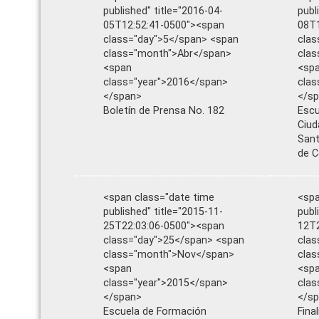
published" title="2016-04-
publ
05T12:52:41-0500"><span
08T1
class="day">5</span> <span
clas
class="month">Abr</span>
clas
<span
<sp
class="year">2016</span>
clas
</span>
</s
Boletín de Prensa No. 182
Escu
Ciud
Sant
de C
<span class="date time
<spa
published" title="2015-11-
publ
25T22:03:06-0500"><span
12T2
class="day">25</span> <span
clas
class="month">Nov</span>
cla
<span
<sp
class="year">2015</span>
clas
</span>
</s
Escuela de Formación
Fina