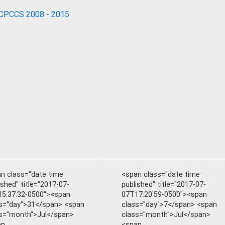
CPCCS 2008 - 2015
n class="date time
<span class="date time
ished" title="2017-07-
published" title="2017-07-
5:37:32-0500"><span
07T17:20:59-0500"><span
s="day">31</span> <span
class="day">7</span> <span
s="month">Jul</span>
class="month">Jul</span>
an
<span