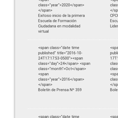
class="year">2020</span>
clas
</span>
</s
Exitoso inicio de la primera
CPCC
Escuela de Formación
Escu
Ciudadana en modalidad
Lide
virtual
<span class="date time
<spa
published" title="2016-10-
publ
24T17:17:53-0500"><span
17T1
class="day">24</span> <span
clas
class="month">Oct</span>
cla
<span
<sp
class="year">2016</span>
clas
</span>
</s
Boletín de Prensa Nº 359
Bole
<span class="date time
<spa