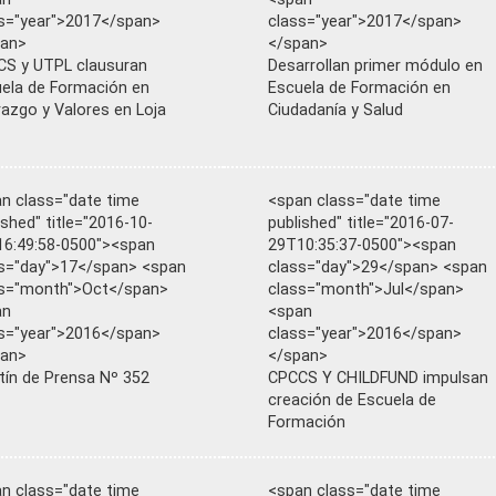
s="year">2017</span>
class="year">2017</span>
pan>
</span>
S y UTPL clausuran
Desarrollan primer módulo en
ela de Formación en
Escuela de Formación en
razgo y Valores en Loja
Ciudadanía y Salud
n class="date time
<span class="date time
ished" title="2016-10-
published" title="2016-07-
6:49:58-0500"><span
29T10:35:37-0500"><span
s="day">17</span> <span
class="day">29</span> <span
ss="month">Oct</span>
class="month">Jul</span>
an
<span
s="year">2016</span>
class="year">2016</span>
pan>
</span>
tín de Prensa Nº 352
CPCCS Y CHILDFUND impulsan
creación de Escuela de
Formación
n class="date time
<span class="date time