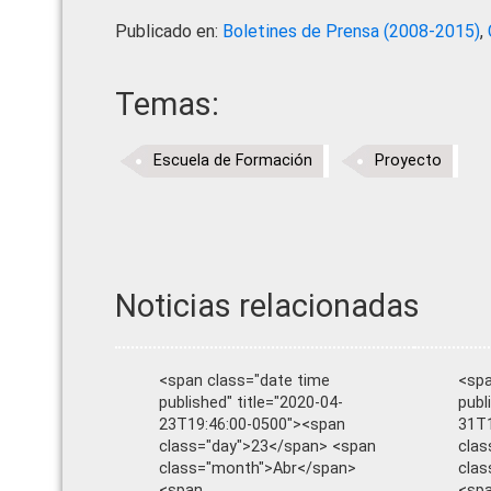
Publicado en:
Boletines de Prensa (2008-2015)
,
Temas:
Escuela de Formación
Proyecto
Noticias relacionadas
<span class="date time
<spa
published" title="2020-04-
publ
23T19:46:00-0500"><span
31T1
class="day">23</span> <span
clas
class="month">Abr</span>
clas
<span
<sp