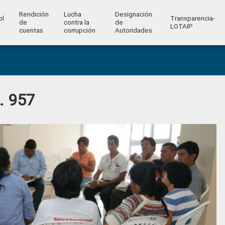
Rendición
Lucha
Designación
ol
Transparencia-
de
contra la
de
l
LOTAIP
cuentas
corrupción
Autoridades
. 957