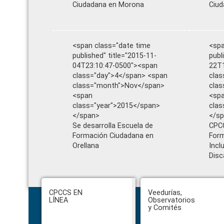
Ciudadana en Morona
Ciud
<span class="date time
<spa
published" title="2015-11-
publ
04T23:10:47-0500"><span
22T1
class="day">4</span> <span
clas
class="month">Nov</span>
cla
<span
<sp
class="year">2015</span>
clas
</span>
</s
Se desarrolla Escuela de
CPCC
Formación Ciudadana en
Form
Orellana
Incl
Disc
Footer
CPCCS EN
Veedurías,
LÍNEA
Observatorios
y Comités