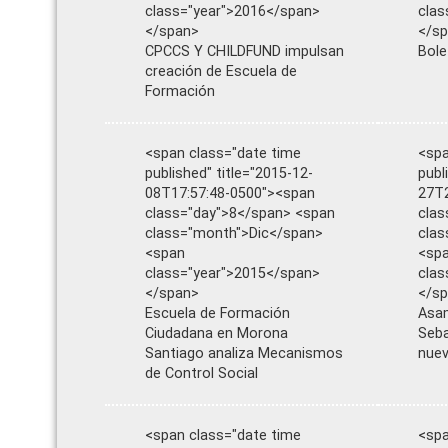
class="year">2016</span>
clas
</span>
</s
CPCCS Y CHILDFUND impulsan
Bole
creación de Escuela de
Formación
<span class="date time
<spa
published" title="2015-12-
publ
08T17:57:48-0500"><span
27T2
class="day">8</span> <span
clas
class="month">Dic</span>
cla
<span
<sp
class="year">2015</span>
clas
</span>
</s
Escuela de Formación
Asam
Ciudadana en Morona
Seba
Santiago analiza Mecanismos
nuev
de Control Social
<span class="date time
<spa