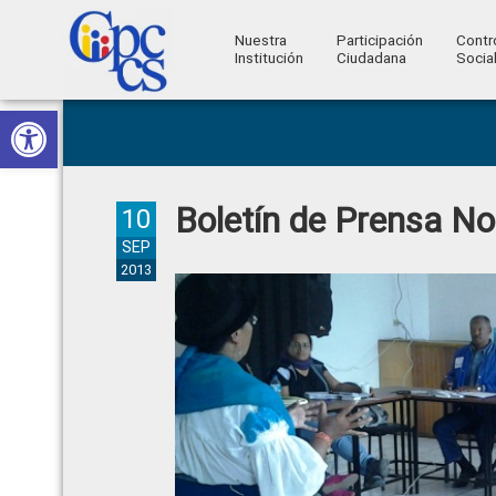
Nuestra
Participación
Contr
Institución
Ciudadana
Socia
Consejo
Abrir barra de herramientas
Skip
Skip
Skip
Skip
Construyendo
to
to
to
to
de
Poder
primary
main
primary
footer
Ciudadano
Participación
navigation
content
sidebar
Boletín de Prensa No
Ciudadana
10
y
SEP
2013
Control
Social