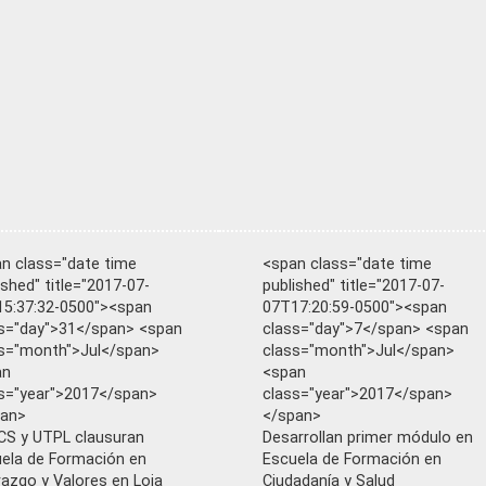
n class="date time
<span class="date time
ished" title="2017-07-
published" title="2017-07-
5:37:32-0500"><span
07T17:20:59-0500"><span
s="day">31</span> <span
class="day">7</span> <span
s="month">Jul</span>
class="month">Jul</span>
an
<span
s="year">2017</span>
class="year">2017</span>
pan>
</span>
S y UTPL clausuran
Desarrollan primer módulo en
ela de Formación en
Escuela de Formación en
razgo y Valores en Loja
Ciudadanía y Salud