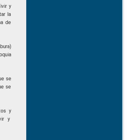
vir y
ar la
na de
bura)
roquia
ue se
ue se
tos y
vir y