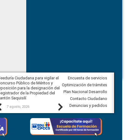
eeduría Ciudadana para vigilar el
Encuesta de servicios
Veeduría Ciudadana para vigilar la
oncurso Público de Méritos y
construcción del asfaltado de
Optimización de trámites
posición para la designación del
diferentes barrios del sector de
Plan Nacional Desarrollo
egistrador de la Propiedad del
Ballenita del cantón Santa Elena
antón Saquisilí
Contacto Ciudadano
Previous
Next
Denuncias y pedidos
7 agosto, 2026
7 agosto, 2026