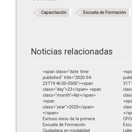
Capacitación
Escuela de Formación
Noticias relacionadas
<span class="date time
<spa
published" title="2020-04-
publ
23T19:46:00-0500"><span
31T1
class="day">23</span> <span
clas
class="month">Abr</span>
clas
<span
<sp
class="year">2020</span>
clas
</span>
</s
Exitoso inicio de la primera
CPCC
Escuela de Formación
Escu
Ciudadana en modalidad
Lide