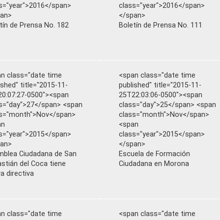
s="year">2016</span>
class="year">2016</span>
pan>
</span>
tín de Prensa No. 182
Boletín de Prensa No. 111
n class="date time
<span class="date time
ished" title="2015-11-
published" title="2015-11-
0:07:27-0500"><span
25T22:03:06-0500"><span
s="day">27</span> <span
class="day">25</span> <span
ss="month">Nov</span>
class="month">Nov</span>
an
<span
s="year">2015</span>
class="year">2015</span>
pan>
</span>
blea Ciudadana de San
Escuela de Formación
stián del Coca tiene
Ciudadana en Morona
a directiva
n class="date time
<span class="date time