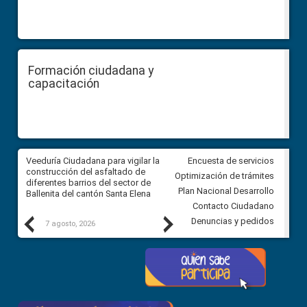
Formación ciudadana y
capacitación
Veeduría Ciudadana para vigilar la
Veeduría Ciudadana para vigila
Encuesta de servicios
construcción del asfaltado de
Concurso Público de Méritos p
Optimización de trámites
l
diferentes barrios del sector de
selección y designación de las
Plan Nacional Desarrollo
Ballenita del cantón Santa Elena
Jueces de la Corte Nacional d
Justicia
Contacto Ciudadano
Previous
Next
Denuncias y pedidos
7 agosto, 2026
7 agosto, 2026