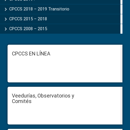
CPCCS 2018 – 2019 Transitorio
CPCCS 2015 – 2018
CPCCS 2008 – 2015
Footer
CPCCS EN LÍNEA
Veedurías, Observatorios y
Comités