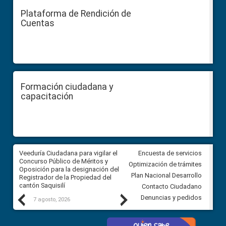
Plataforma de Rendición de
Cuentas
Formación ciudadana y
capacitación
Veeduría Ciudadana para vigilar el
Veeduría Ciudadana para vigila
Encuesta de servicios
Concurso Público de Méritos y
construcción del asfaltado de
Optimización de trámites
Oposición para la designación del
diferentes barrios del sector 
Plan Nacional Desarrollo
Registrador de la Propiedad del
Ballenita del cantón Santa Ele
cantón Saquisilí
Contacto Ciudadano
Previous
Next
Denuncias y pedidos
7 agosto, 2026
7 agosto, 2026