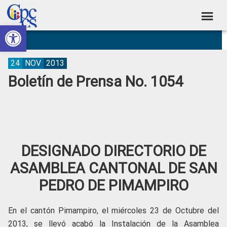
Skip
Skip
Skip
Skip
to
to
to
to
Abrir barra de herramientas
Consejo
primary
main
primary
footer
Construyendo
navigation
content
sidebar
de
Poder
Ciudadano
Participación
24
NOV
2013
Boletín de Prensa No. 1054
Ciudadana
y
Control
Social
DESIGNADO DIRECTORIO DE
ASAMBLEA CANTONAL DE SAN
PEDRO DE PIMAMPIRO
En el cantón Pimampiro, el miércoles 23 de Octubre del
2013, se llevó acabó la Instalación de la Asamblea